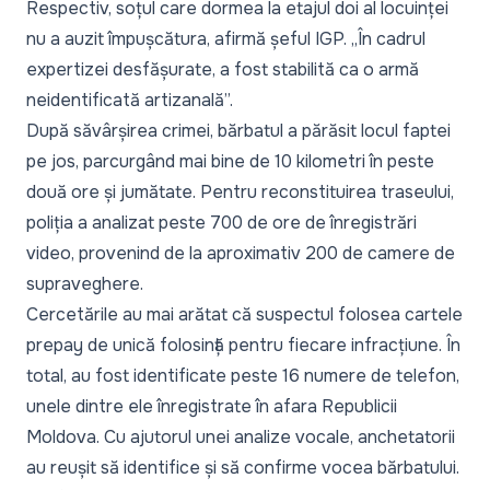
Respectiv, soțul care dormea la etajul doi al locuinței
nu a auzit împușcătura, afirmă șeful IGP. „
În cadrul
expertizei desfășurate, a fost stabilită ca o armă
neidentificată artizanală
”.
După săvârșirea crimei, bărbatul a părăsit locul faptei
pe jos, parcurgând mai bine de 10 kilometri în peste
două ore și jumătate. Pentru reconstituirea traseului,
poliția a analizat peste 700 de ore de înregistrări
video, provenind de la aproximativ 200 de camere de
supraveghere.
Cercetările au mai arătat că suspectul folosea cartele
prepay de unică folosință pentru fiecare infracțiune. În
total, au fost identificate peste 16 numere de telefon,
unele dintre ele înregistrate în afara Republicii
Moldova. Cu ajutorul unei analize vocale, anchetatorii
au reușit să identifice și să confirme vocea bărbatului.