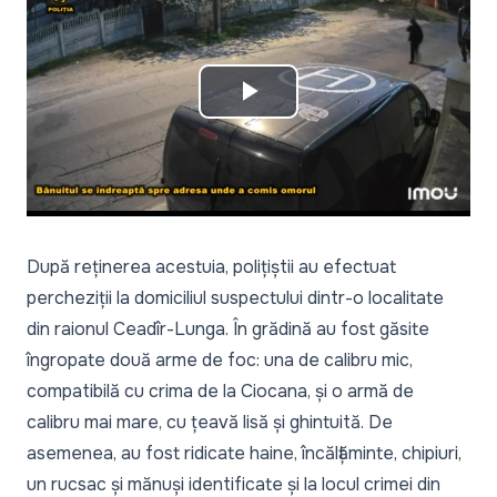
Play
Video
După reținerea acestuia, polițiștii au efectuat
percheziții la domiciliul suspectului dintr-o localitate
din raionul Ceadîr-Lunga. În grădină au fost găsite
îngropate două arme de foc: una de calibru mic,
compatibilă cu crima de la Ciocana, și o armă de
calibru mai mare, cu țeavă lisă și ghintuită. De
asemenea, au fost ridicate haine, încălțăminte, chipiuri,
un rucsac și mănuși identificate și la locul crimei din