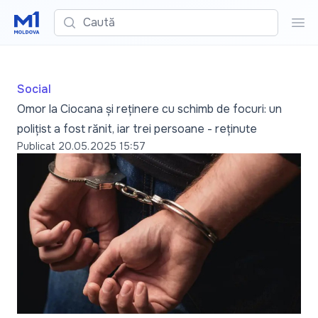
Caută
Cau
Social
Omor la Ciocana și reținere cu schimb de focuri: un
polițist a fost rănit, iar trei persoane - reținute
Publicat
20.05.2025 15:57