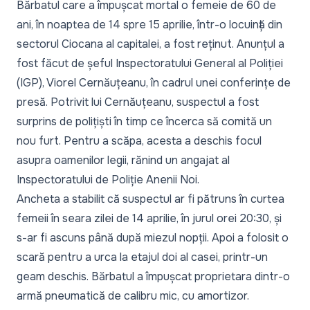
Bărbatul care a împușcat mortal o femeie de 60 de
ani, în noaptea de 14 spre 15 aprilie, într-o locuință din
sectorul Ciocana al capitalei, a fost reținut. Anunțul a
fost făcut de șeful Inspectoratului General al Poliției
(IGP), Viorel Cernăuțeanu, în cadrul unei conferințe de
presă. Potrivit lui Cernăuțeanu, suspectul a fost
surprins de polițiști în timp ce încerca să comită un
nou furt. Pentru a scăpa, acesta a deschis focul
asupra oamenilor legii, rănind un angajat al
Inspectoratului de Poliție Anenii Noi.
Ancheta a stabilit că suspectul ar fi pătruns în curtea
femeii în seara zilei de 14 aprilie, în jurul orei 20:30, și
s-ar fi ascuns până după miezul nopții. Apoi a folosit o
scară pentru a urca la etajul doi al casei, printr-un
geam deschis. Bărbatul a împușcat proprietara dintr-o
armă pneumatică de calibru mic, cu amortizor.