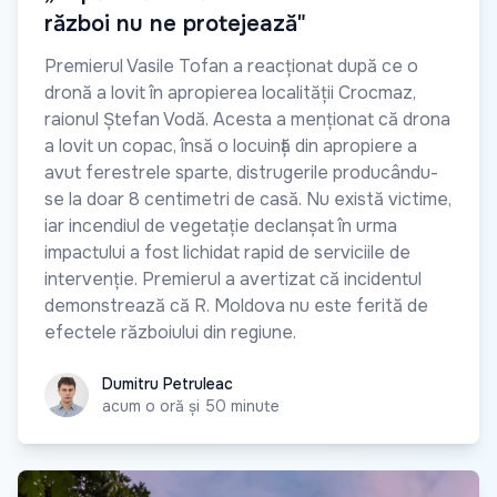
război nu ne protejează"
Premierul Vasile Tofan a reacționat după ce o
dronă a lovit în apropierea localității Crocmaz,
raionul Ștefan Vodă. Acesta a menționat că drona
a lovit un copac, însă o locuință din apropiere a
avut ferestrele sparte, distrugerile producându-
se la doar 8 centimetri de casă. Nu există victime,
iar incendiul de vegetație declanșat în urma
impactului a fost lichidat rapid de serviciile de
intervenție. Premierul a avertizat că incidentul
demonstrează că R. Moldova nu este ferită de
efectele războiului din regiune.
Dumitru Petruleac
Dumitru Petruleac
acum o oră și 50 minute