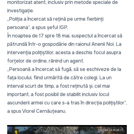
monitorizat atent, inclusiv prin metode speciale de
investigație.
„
Poliția a încercat să rețină pe urme fierbinți
persoana
”, a spus șeful IGP.
În noaptea de 17 spre 18 mai, suspectul a încercat să
pătrundă într-o gospodărie din raionul Anenii Noi. La
intervenția polițiștilor, acesta a deschis focul asupra
forțelor de ordine, rănind un agent.
„
Persoană a încercat să fugă, să se eschiveze de la
fața locului, fiind urmărită de către colegi. La un
interval scurt de timp, a fost reținută și, cel mai
important, a fost posibil de stabilit inclusiv locul
ascunderii armei cu care s-a tras în direcția polițiștilor
”,
a spus Viorel Cernăuțeanu.