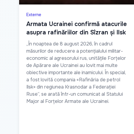
Externe
Armata Ucrainei confirmă atacurile
asupra rafinăriilor din Sîzran și Ilsk
„În noaptea de 8 august 2026, în cadrul
măsurilor de reducere a potențialului militar-
economic al agresorului rus, unitățile Forțelor
de Apărare ale Ucrainei au lovit mai multe
obiective importante ale inamicului. În special,
a fost lovită compania «Rafinăria de petrol
Ilsk» din regiunea Krasnodar a Federației
Ruse”, se arată într-un comunicat al Statului
Major al Forțelor Armate ale Ucrainei.