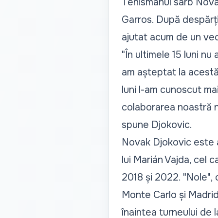
Tenismanul sârb Nova
Garros. După despărți
ajutat acum de un vec
"În ultimele 15 luni n
am așteptat la acestă
luni l-am cunoscut mai
colaborarea noastră nu
spune Djokovic.
Novak Djokovic este a
lui Marián Vajda, cel 
2018 și 2022. "Nole", c
Monte Carlo și Madrid 
înaintea turneului de 