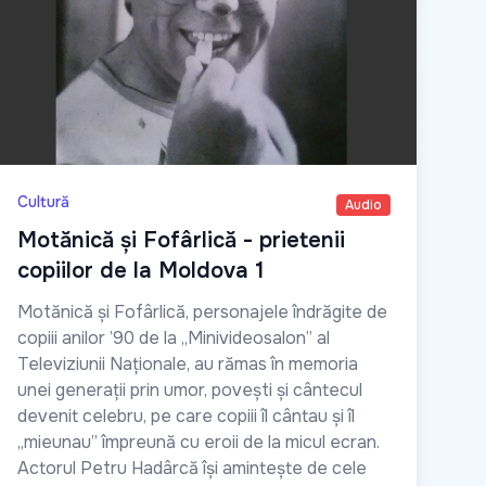
Cultură
Audio
Motănică și Fofârlică - prietenii
copiilor de la Moldova 1
Motănică și Fofârlică, personajele îndrăgite de
copiii anilor ’90 de la „Minivideosalon” al
Televiziunii Naționale, au rămas în memoria
unei generații prin umor, povești și cântecul
devenit celebru, pe care copiii îl cântau și îl
„mieunau” împreună cu eroii de la micul ecran.
Actorul Petru Hadârcă își amintește de cele