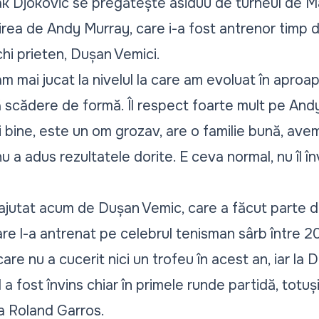
k Djokovic se pregătește asiduu de turneul de M
rea de Andy Murray, care i-a fost antrenor timp de
hi prieten, Dușan Vemici.
u am mai jucat la nivelul la care am evoluat în apro
 scădere de formă. Îl respect foarte mult pe Andy
 bine, este un om grozav, are o familie bună, ave
 a adus rezultatele dorite. E ceva normal, nu îl î
jutat acum de Dușan Vemic, care a făcut parte din 
care l-a antrenat pe celebrul tenisman sârb între 20
are nu a cucerit nici un trofeu în acest an, iar la 
a fost învins chiar în primele runde partidă, totu
la Roland Garros.