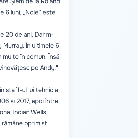
are Șlem de la Roland
 6 luni, „Nole” este
ape 20 de ani. Dar m-
 Murray. În ultimele 6
m multe în comun. Însă
nvinovățesc pe Andy."
staff-ul lui tehnic a
06 și 2017, apoi între
Doha, Indian Wells,
și rămâne optimist