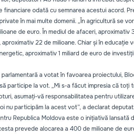
rse financiare odată cu semnarea acestui acord. Pr
i private în mai multe domenii.
„În agricultură se vo
ioane de euro. În mediul de afaceri, aproximativ 3
, aproximativ 22 de milioane. Chiar și în educație v
nergetic, aproximativ 1 miliard de euro de investiții
 parlamentară a votat în favoarea proiectului, Blo
 să participe la vot.
„Mi s-a făcut impresia că toți t
 voturi, asumați-vă responsabilitatea pentru utiliza
oi nu participăm la acest vot”,
a declarat deputata
tru Republica Moldova este o inițiativă lansată
cesta prevede alocarea a 400 de milioane de eur