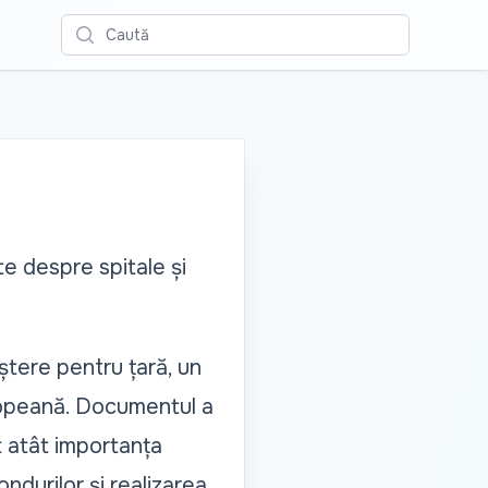
Caută
e despre spitale și
ștere pentru țară, un
uropeană. Documentul a
t atât importanța
ondurilor și realizarea