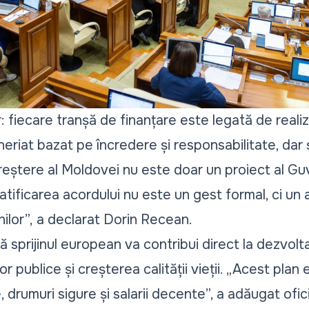
 fiecare tranșă de finanțare este legată de reali
eriat bazat pe încredere și responsabilitate, dar 
reștere al Moldovei nu este doar un proiect al Guv
. Ratificarea acordului nu este un gest formal, ci u
ilor”,
a declarat Dorin Recean.
 sprijinul european va contribui direct la dezvolta
r publice și creșterea calității vieții. „Acest plan
 drumuri sigure și salarii decente”, a adăugat ofici