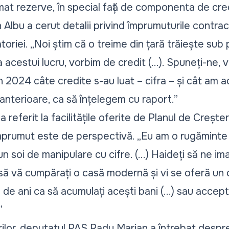
imat rezerve, în special față de componenta de cred
Albu a cerut detalii privind împrumuturile contrac
atoriei.
„Noi știm că o treime din țară trăiește sub 
 acestui lucru, vorbim de credit (...). Spuneți-ne, v
n 2024 câte credite s-au luat – cifra – și cât am a
anterioare, ca să înțelegem cu raport.”
-a referit la facilitățile oferite de Planul de Creșt
mprumut este de perspectivă.
„Eu am o rugăminte
un soi de manipulare cu cifre. (...) Haideți să ne i
ă vă cumpărați o casă modernă și vi se oferă un cr
 de ani ca să acumulați acești bani (...) sau accept
”
rilor, deputatul PAS Radu Marian a întrebat despre