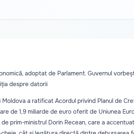
onomică, adoptat de Parlament. Guvernul vorbeșt
ția despre datorii
 Moldova a ratificat Acordul privind Planul de Cre
aloare de 1,9 miliarde de euro oferit de Uniunea E
n de prim-ministrul Dorin Recean, care a accentua
i-cheie, cât și legătura directă dintre debursarea f