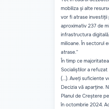
mobiliza și alte resu
vor fi atrase investiți
aproximativ 237 de mil
infrastructura digitală
milioane. În sectorul e
atrase.”
În timp ce majoritatea
Socialiștilor a refuzat
(...). Aveți suficiente
Decizia vă aparține. N
Planul de Creștere
pen
în octombrie 2024. A