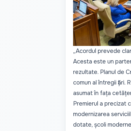
„Acordul prevede clar:
Acesta este un parten
rezultate. Planul de C
comun al întregii țări
asumat în fața cetățen
Premierul a precizat că
modernizarea serviciilo
dotate, școli moderne,