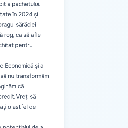
it a pachetului.
tate în 2024 și
pragul sărăciei
ă rog, ca să afle
chitat pentru
ere Economică și a
 să nu transformăm
maginăm că
edit. Vreți să
ați o astfel de
 potențialul de a