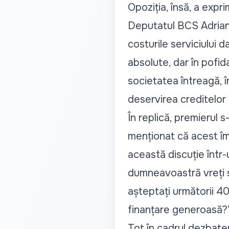
Opoziția, însă, a expr
Deputatul BCS Adrian 
costurile serviciului d
absolute, dar în pofida
societatea întreagă, î
deservirea creditelor 
În replică, premierul s
menționat că acest î
această discuție într-
dumneavoastră vreți s
așteptați următorii 40
finanțare generoasă?
Tot în cadrul dezbate