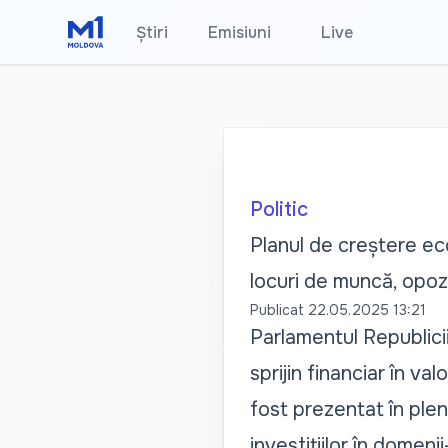
Știri
Emisiuni
•
Live
Politic
Planul de creștere ec
locuri de muncă, opozi
Publicat
22.05.2025 13:21
Parlamentul Republicii
sprijin financiar în v
fost prezentat în ple
investițiilor în domeni