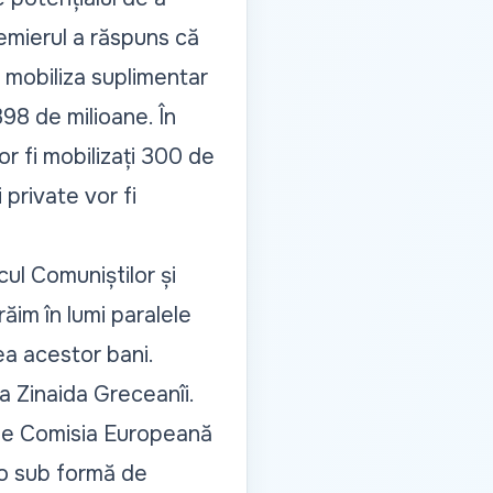
emierul a răspuns că
r mobiliza suplimentar
98 de milioane. În
or fi mobilizați 300 de
 private vor fi
cul Comuniștilor și
răim în lumi paralele
rea acestor bani.
 Zinaida Greceanîi.
 de Comisia Europeană
o sub formă de