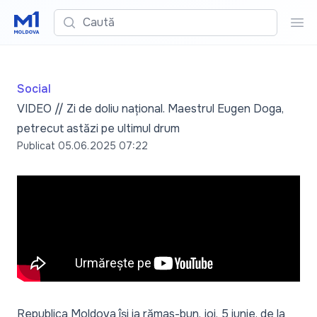
Caută
Cau
Social
VIDEO // Zi de doliu național. Maestrul Eugen Doga,
petrecut astăzi pe ultimul drum
Publicat
05.06.2025 07:22
Republica Moldova își ia rămas-bun, joi, 5 iunie, de la