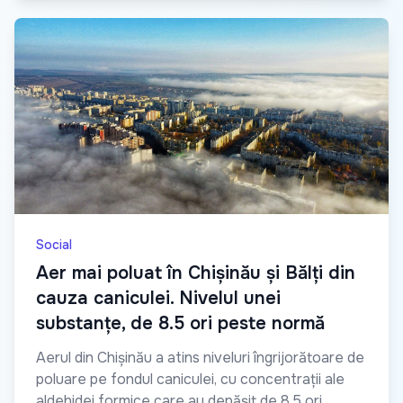
Social
Aer mai poluat în Chișinău și Bălți din
cauza caniculei. Nivelul unei
substanțe, de 8.5 ori peste normă
Aerul din Chișinău a atins niveluri îngrijorătoare de
poluare pe fondul caniculei, cu concentrații ale
aldehidei formice care au depășit de 8.5 ori