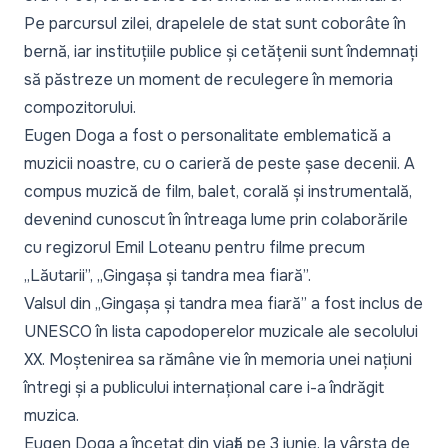
Pe parcursul zilei, drapelele de stat sunt coborâte în
bernă, iar instituțiile publice și cetățenii sunt îndemnați
să păstreze un moment de reculegere în memoria
compozitorului.
Eugen Doga a fost o personalitate emblematică a
muzicii noastre, cu o carieră de peste șase decenii. A
compus muzică de film, balet, corală și instrumentală,
devenind cunoscut în întreaga lume prin colaborările
cu regizorul Emil Loteanu pentru filme precum
„Lăutarii”, „Gingașa și tandra mea fiară”.
Valsul din „Gingașa și tandra mea fiară” a fost inclus de
UNESCO în lista capodoperelor muzicale ale secolului
XX. Moștenirea sa rămâne vie în memoria unei națiuni
întregi și a publicului internațional care i-a îndrăgit
muzica.
Eugen Doga a încetat din viață pe 3 iunie, la vârsta de