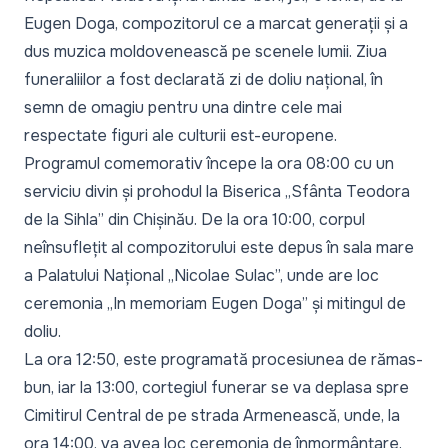
Eugen Doga, compozitorul ce a marcat generații și a
dus muzica moldovenească pe scenele lumii. Ziua
funeraliilor a fost declarată zi de doliu național, în
semn de omagiu pentru una dintre cele mai
respectate figuri ale culturii est-europene.
Programul comemorativ începe la ora 08:00 cu un
serviciu divin și prohodul la Biserica „Sfânta Teodora
de la Sihla” din Chișinău. De la ora 10:00, corpul
neînsuflețit al compozitorului este depus în sala mare
a Palatului Național „Nicolae Sulac”, unde are loc
ceremonia „In memoriam Eugen Doga” și mitingul de
doliu.
La ora 12:50, este programată procesiunea de rămas-
bun, iar la 13:00, cortegiul funerar se va deplasa spre
Cimitirul Central de pe strada Armenească, unde, la
ora 14:00, va avea loc ceremonia de înmormântare.