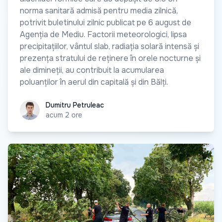
norma sanitară admisă pentru media zilnică,
potrivit buletinului zilnic publicat pe 6 august de
Agenția de Mediu. Factorii meteorologici, lipsa
precipitațiilor, vântul slab, radiația solară intensă și
prezența stratului de reținere în orele nocturne și
ale dimineții, au contribuit la acumularea
poluanților în aerul din capitală și din Bălți.
Dumitru Petruleac
Dumitru Petruleac
acum 2 ore