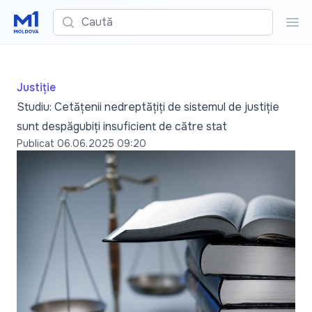
Caută
Cau
Justiție
Studiu: Cetățenii nedreptățiți de sistemul de justiție
sunt despăgubiți insuficient de către stat
Publicat
06.06.2025 09:20