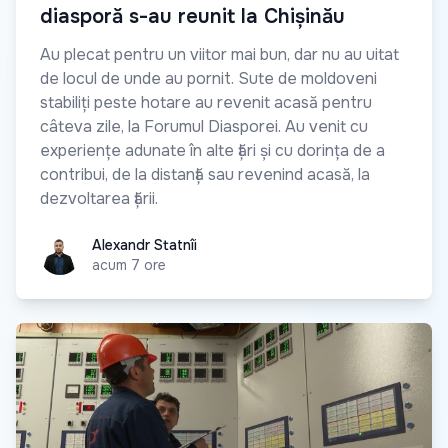
diasporă s-au reunit la Chișinău
Au plecat pentru un viitor mai bun, dar nu au uitat
de locul de unde au pornit. Sute de moldoveni
stabiliți peste hotare au revenit acasă pentru
câteva zile, la Forumul Diasporei. Au venit cu
experiențe adunate în alte țări și cu dorința de a
contribui, de la distanță sau revenind acasă, la
dezvoltarea țării.
Alexandr Statnîi
Alexandr Statnîi
acum 7 ore