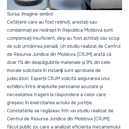
Sursa: Imagine-simbol
Cetățenii care au fost reținuți, arestați sau
condamnați pe nedrept în Republica Moldova sunt
compensați insuficient, deși au fost achitați sau scoși
de sub urmărirea penală. Un studiu realizat de Centrul
de Resurse Juridice din Moldova (CRJM) arată că
doar 1% din despăgubirile materiale și 9% din cele
morale solicitate în instanță sunt aprobate de
judecători. Experții CRJM solicită asigurarea unui
echilibru între drepturile persoanei acuzate și
necesitatea tragerii la răspundere a celor care
greșesc în exercitarea actului de justiție.
Constatările se regăsesc într-un studiu realizat de
Centrul de Resurse Juridice din Moldova (CRJM),
făcut public joi, care a analizat eficiența mecanismului