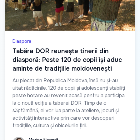
Diaspora
Tabăra DOR reunește tinerii din
diasporă: Peste 120 de copii își aduc
aminte de tradițiile moldovenești
Au plecat din Republica Moldova, însă nu și-au
uitat rădăcinile. 120 de copii și adolescenți stabiliți
peste hotare au revenit acasă pentru a participa
la o nouă ediție a taberei DOR. Timp de o
săptămână, ei vor lua parte la ateliere, jocuri și
activități interactive prin care vor descoperi
tradițiile, cultura și obiceiurile țării.
Marina Negară