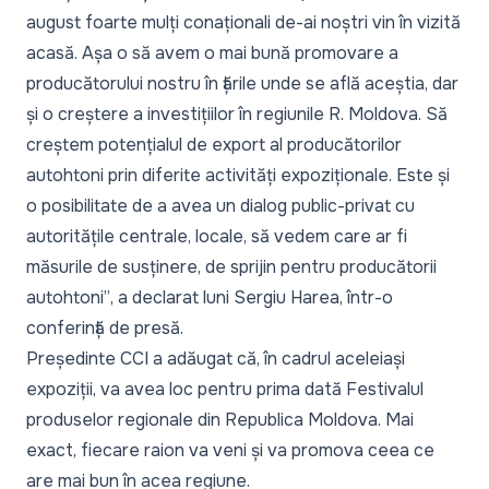
august foarte mulți conaționali de-ai noștri vin în vizită
acasă. Așa o să avem o mai bună promovare a
producătorului nostru în țările unde se află aceștia, dar
și o creștere a investițiilor în regiunile R. Moldova. Să
creștem potențialul de export al producătorilor
autohtoni prin diferite activități expoziționale. Este și
o posibilitate de a avea un dialog public-privat cu
autoritățile centrale, locale, să vedem care ar fi
măsurile de susținere, de sprijin pentru producătorii
autohtoni”
, a declarat luni Sergiu Harea, într-o
conferință de presă.
Președinte CCI a adăugat că, în cadrul aceleiași
expoziții, va avea loc pentru prima dată Festivalul
produselor regionale din Republica Moldova. Mai
exact, fiecare raion va veni și va promova ceea ce
are mai bun în acea regiune.