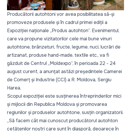
Producătorii autohtoni vor avea posibilitatea să-și
promoveze produsele și în cadrul primei ediții a
Expoziției naționale „Produs autohton”. Evenimentul,
care va propune vizitatorilor cele mai bune vinuri
autohtone, brânzeturi, fructe, legume, nuci, lucrări de
artizanat, produse hand-made, textile etc., va fi
găzduit de Centrul „Moldexpo”, în perioada 22 - 24
august curent, a anunțat astăzi președintele Camerei
de Comerț și Industrie (CCI) a R. Moldova, Sergiu
Harea.
Scopul expoziției este susținerea întreprinderilor mici
și mijlocii din Republica Moldova și promovarea
regiunilor și produselor autohtone, susțin organizatorii.
„Să facem cât mai cunoscut producătorul autohton
cetățenilor noștri care sunt în diasporă, deoarece în