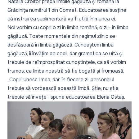
Natalia Croitor predă limbile găgăuză și română la
Grădinița numărul 1 din Comrat. Educatoarea susține
că instruirea suplimentară va fi utilă în munca ei.
Noi vorbim cu copiii o zi în limba română, o zi - în limba
găgăuză. Toate momentele din regimul zilnic se
desfășoară în limba găgăuză. Cunoaștem limba
găgăuză, îi învățăm pe copii, dar gramatica se uită și
trebuie de reîmprospătat cunoștințele, ca să vorbim
frumos, ca limba noastră să fie bogată și frumoasă.
„Copiii iubesc limba, dar, în fiecare zi, personalul
trebuie să vorbească această limbă. Știe, nu știe,
trebuie să învețe”
, spune educatoarea Elena Ostaș.