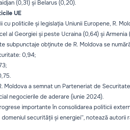
idjan (0,31) și Belarus (0,20).
icile UE
i cu politicile și legislația Uniunii Europene, R. M
cel al Georgiei și peste Ucraina (0,64) și Armenia 
cate subpunctaje obținute de R. Moldova se numără
ecuritate: 0,94;
73;
,75.
R. Moldova a semnat un Parteneriat de Securitate
cial negocierile de aderare (iunie 2024).
ogrese importante în consolidarea politicii exter
omeniul securității și energiei”
, notează autorii r