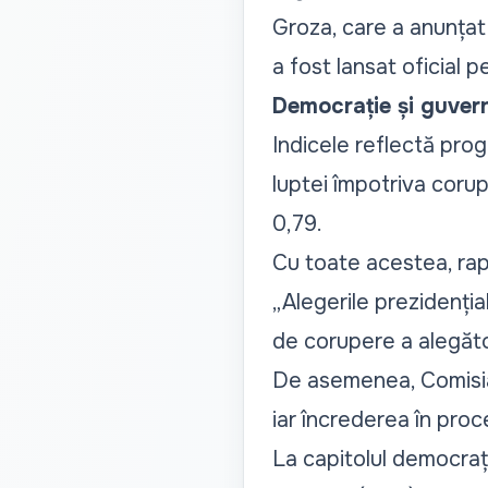
Groza, care a anunța
a fost lansat oficial p
Democrație și guver
Indicele reflectă prog
luptei împotriva corup
0,79.
Cu toate acestea, rapo
„Alegerile prezidenți
de corupere a alegător
De asemenea, Comisia 
iar încrederea în proc
La capitolul democrați