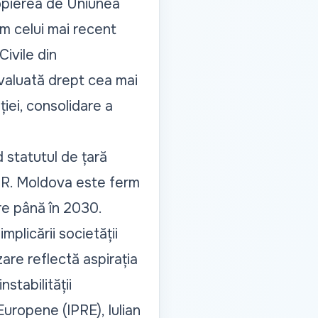
opierea de Uniunea
m celui mai recent
Civile din
evaluată drept cea mai
ției, consolidare a
 statutul de țară
, R. Moldova este ferm
e până în 2030.
mplicării societății
izare reflectă aspirația
stabilității
Europene (IPRE), Iulian