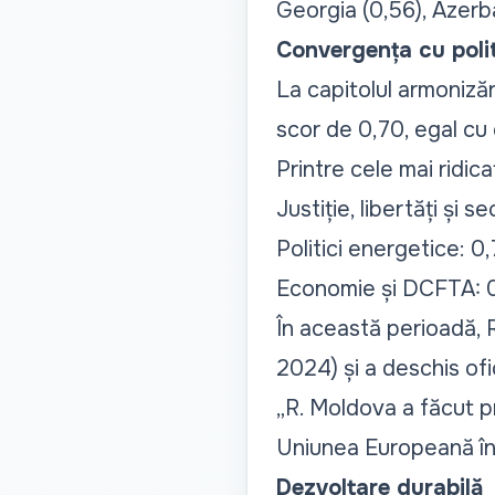
Georgia (0,56), Azerba
Convergența cu polit
La capitolul armonizări
scor de 0,70, egal cu 
Printre cele mai ridi
Justiție, libertăți și s
Politici energetice: 0,
Economie și DCFTA: 0
În această perioadă, 
2024) și a deschis ofi
„R. Moldova a făcut pr
Uniunea Europeană în d
Dezvoltare durabilă