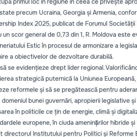
pă primul loc în regiune în ceea ce privește apr
tate precum Ucraina, Georgia și Armenia, confor
ership Index 2025,
publicat de Forumul Societății 
Cu un scor general de 0,73 din 1, R. Moldova este 
eriatului Estic în procesul de armonizare a legisla
nire a obiectivelor de dezvoltare durabilă.
ă se evidențieze drept lider regional. Valorificând
inierea strategică puternică la Uniunea Europeană
eze reformele și să se pregătească pentru aderar
omeniul bunei guvernări, apropierii legislative și i
area în politicile ce țin de energie, climă și digital
ardele europene, în ciuda amenințărilor hibride și in
directorul Institutului pentru Politici și Reforme 