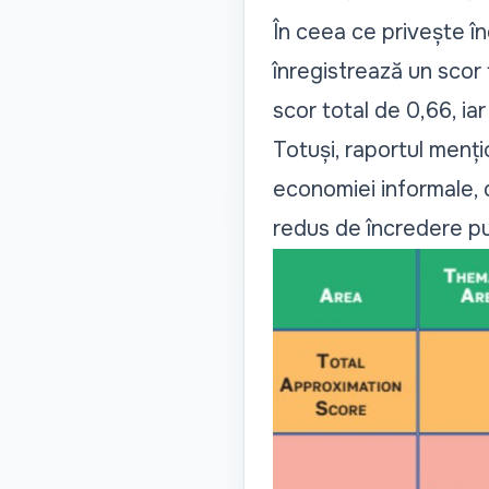
În ceea ce privește î
înregistrează un scor t
scor total de 0,66, ia
Totuși, raportul mențio
economiei informale, d
redus de încredere pub