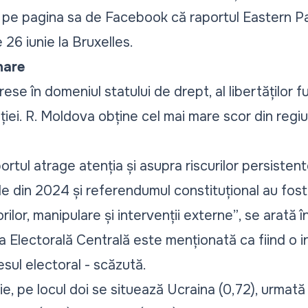
t pe pagina sa de Facebook că raportul Eastern P
e 26 iunie la Bruxelles.
nare
rese în domeniul statului de drept, al libertăților 
ției. R. Moldova obține cel mai mare scor din regiu
rtul atrage atenția și asupra riscurilor persistent
ale din 2024 și referendumul constituțional au fos
ilor, manipulare și intervenții externe”
, se arată 
Electorală Centrală este menționată ca fiind o in
esul electoral - scăzută.
e, pe locul doi se situează Ucraina (0,72), urmată