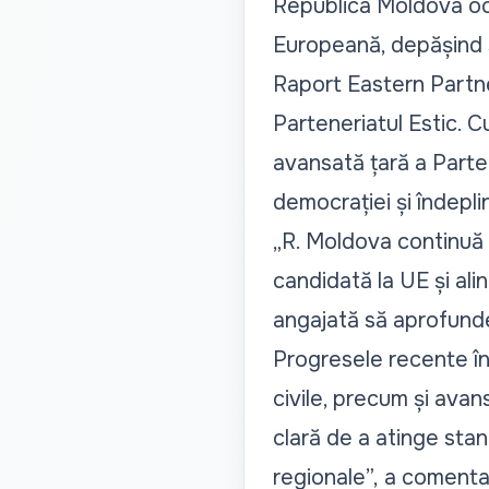
Republica Moldova ocu
Europeană, depășind s
Raport Eastern Partn
Parteneriatul Estic. 
avansată țară a Parten
democrației și îndepli
„R. Moldova continuă s
candidată la UE și al
angajată să aprofund
Progresele recente în d
civile, precum și avans
clară de a atinge stand
regionale”,
a comentat 