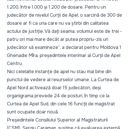
1.200, între 1.000 și 1.200 de dosare. Pentru un
judecător de nivelul Curții de Apel, o sarcină de 300 de
dosare ar fi ca una care nu va știrbi din calitatea
actului de justiție. Vă dați seama, volumul este de trei -
patru ori mai mare decât ar putea propriu-zis un
judecător să examineze”
, a declarat pentru Moldova 1
Ghenadie Mîra, președintele interimar al Curții de Apel
Centru.
Nici celelalte instanțe de apel nu stau mai bine din
punctul de vedere al resurselor umane. La Curtea de
Apel Nord activează doar 15 judecători, deși
organigrama prevede 24 de posturi, în timp ce la
Curtea de Apel Sud, din cele 16 funcții de magistrat
sunt ocupate doar nouă.
Președintele Consiliului Superior al Magistraturii
(CSM), Sergiu Caraman, susține că evaluarea externă