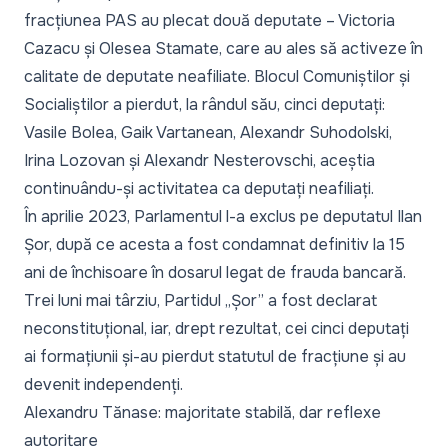
fracțiunea PAS au plecat două deputate – Victoria
Cazacu și Olesea Stamate, care au ales să activeze în
calitate de deputate neafiliate. Blocul Comuniștilor și
Socialiștilor a pierdut, la rândul său, cinci deputați:
Vasile Bolea, Gaik Vartanean, Alexandr Suhodolski,
Irina Lozovan și Alexandr Nesterovschi, aceștia
continuându-și activitatea ca deputați neafiliați.
În aprilie 2023, Parlamentul l-a exclus pe deputatul Ilan
Șor, după ce acesta a fost condamnat definitiv la 15
ani de închisoare în dosarul legat de frauda bancară.
Trei luni mai târziu, Partidul „Șor” a fost declarat
neconstituțional, iar, drept rezultat, cei cinci deputați
ai formațiunii și-au pierdut statutul de fracțiune și au
devenit independenți.
Alexandru Tănase: majoritate stabilă, dar reflexe
autoritare