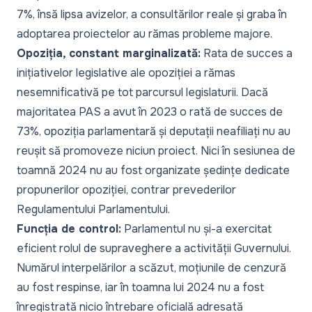
7%, însă lipsa avizelor, a consultărilor reale și graba în
adoptarea proiectelor au rămas probleme majore.
Opoziția, constant marginalizată:
Rata de succes a
inițiativelor legislative ale opoziției a rămas
nesemnificativă pe tot parcursul legislaturii. Dacă
majoritatea PAS a avut în 2023 o rată de succes de
73%, opoziția parlamentară și deputații neafiliați nu au
reușit să promoveze niciun proiect. Nici în sesiunea de
toamnă 2024 nu au fost organizate ședințe dedicate
propunerilor opoziției, contrar prevederilor
Regulamentului Parlamentului.
Funcția de control:
Parlamentul nu și-a exercitat
eficient rolul de supraveghere a activității Guvernului.
Numărul interpelărilor a scăzut, moțiunile de cenzură
au fost respinse, iar în toamna lui 2024 nu a fost
înregistrată nicio întrebare oficială adresată