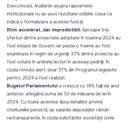
Executivului. Audierile asupra rapoartelor
instituționale nu au avut rezultate vizibile, ceea ce
indică o formalizare a acestei funcții.
Ritm accelerat, dar impredictibil:
Aproape trei
sferturi dintre proiectele adoptate în toamna 2024 au
fost inițiate de Guvern, iar peste o treime au fost
examinate în regim de urgență. 37% dintre proiecte au
fost votate în ambele lecturi în aceeași ședință. În
ciuda ritmului alert, doar 37% din Programul legislativ
pentru 2024 a fost realizat.
Bugetul Parlamentului
a crescut cu 19% față de anul
anterior, atingând suma de 53 de milioane de lei în
2024. Cu toate acestea, lipsa detaliilor privind
cheltuielile persistă, iar salariile deputaților rămân
netransparente, în ciuda solicitărilor societății civile.