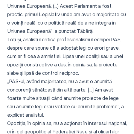
Uniunea Europeană. (...) Acest Parlament a fost,
practic, primul Legislativ unde am avut o majoritate cu
o voință reală, cu o politică reală de a ne integra în
Uniunea Europeană”
, a punctat Tăbârță.
Totuși, analistul critică profesionalismul echipei PAS,
despre care spune că a adoptat legi cu erori grave,
cum ar fi cea a amnistiei. Lipsa unei coaliții sau a unei
opoziții constructive a dus, în opinia sa, la proiecte
slabe și lipsă de control reciproc.
„PAS-ul, având majoritatea, nu a avut o anumită
concurență sănătoasă din altă parte. [...] Am avut
foarte multe situații când anumite proiecte de lege
sau anumite legi erau votate cu anumite probleme”,
a
explicat analistul.
Opoziția, în opinia sa, nu a acționat în interesul național,
ci în cel geopolitic al Federației Ruse și al oligarhilor