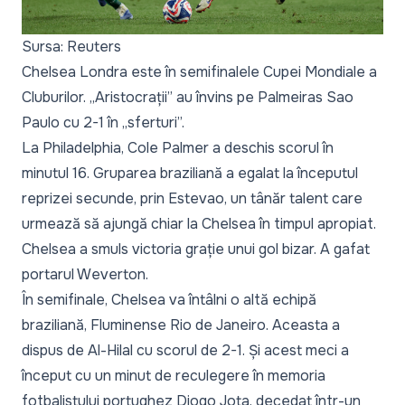
Sursa: Reuters
Chelsea Londra este în semifinalele Cupei Mondiale a
Cluburilor. „Aristocrații” au învins pe Palmeiras Sao
Paulo cu 2-1 în „sferturi”.
La Philadelphia, Cole Palmer a deschis scorul în
minutul 16. Gruparea braziliană a egalat la începutul
reprizei secunde, prin Estevao, un tânăr talent care
urmează să ajungă chiar la Chelsea în timpul apropiat.
Chelsea a smuls victoria grație unui gol bizar. A gafat
portarul Weverton.
În semifinale, Chelsea va întâlni o altă echipă
braziliană, Fluminense Rio de Janeiro. Aceasta a
dispus de Al-Hilal cu scorul de 2-1. Și acest meci a
început cu un minut de reculegere în memoria
fotbalistului portughez Diogo Jota, decedat într-un