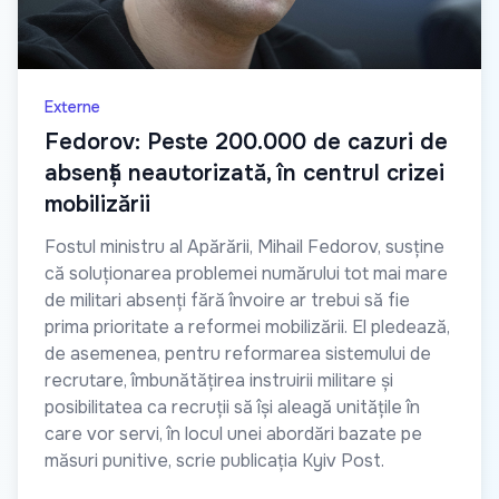
Externe
Fedorov: Peste 200.000 de cazuri de
absență neautorizată, în centrul crizei
mobilizării
Fostul ministru al Apărării, Mihail Fedorov, susține
că soluționarea problemei numărului tot mai mare
de militari absenți fără învoire ar trebui să fie
prima prioritate a reformei mobilizării. El pledează,
de asemenea, pentru reformarea sistemului de
recrutare, îmbunătățirea instruirii militare și
posibilitatea ca recruții să își aleagă unitățile în
care vor servi, în locul unei abordări bazate pe
măsuri punitive, scrie publicația Kyiv Post.