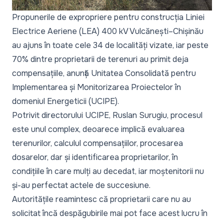
Propunerile de expropriere pentru construcția Liniei
Electrice Aeriene (LEA) 400 kV Vulcănești–Chișinău
au ajuns în toate cele 34 de localități vizate, iar peste
70% dintre proprietarii de terenuri au primit deja
compensațiile, anunță Unitatea Consolidată pentru
Implementarea și Monitorizarea Proiectelor în
domeniul Energeticii (UCIPE).
Potrivit directorului UCIPE, Ruslan Surugiu, procesul
este unul complex, deoarece implică evaluarea
terenurilor, calculul compensațiilor, procesarea
dosarelor, dar și identificarea proprietarilor, în
condițiile în care mulți au decedat, iar moștenitorii nu
și-au perfectat actele de succesiune.
Autoritățile reamintesc că proprietarii care nu au
solicitat încă despăgubirile mai pot face acest lucru în