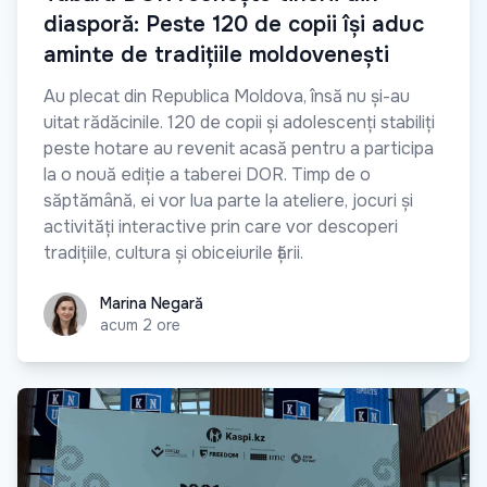
diasporă: Peste 120 de copii își aduc
aminte de tradițiile moldovenești
Au plecat din Republica Moldova, însă nu și-au
uitat rădăcinile. 120 de copii și adolescenți stabiliți
peste hotare au revenit acasă pentru a participa
la o nouă ediție a taberei DOR. Timp de o
săptămână, ei vor lua parte la ateliere, jocuri și
activități interactive prin care vor descoperi
tradițiile, cultura și obiceiurile țării.
Marina Negară
Marina Negară
acum 2 ore