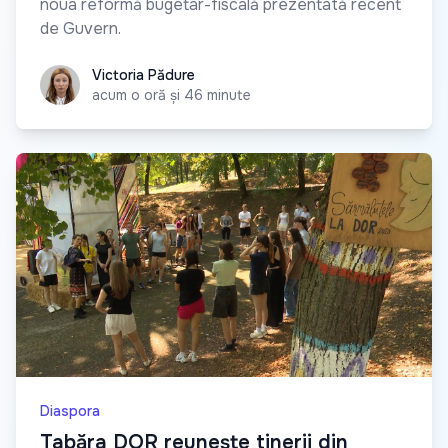
noua reformă bugetar-fiscală prezentată recent
de Guvern.
Victoria Pădure
Victoria Pădure
acum o oră și 46 minute
Diaspora
Tabăra DOR reunește tinerii din