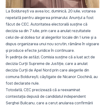
La Boldurești va avea loc, duminică, 20 iulie, votarea
repetată pentru alegerea primarului. Anunțul a fost
făcut de CEC. Autoritatea electorală susține că
decizia sa din 7 iulie, prin care a anulat rezultatele
celui de-al doilea tur al alegerilor locale din 1 iunie și a
dispus organizarea unui nou scrutin, rămâne în vigoare
și produce efecte juridice în continuare.
În ședința de astăzi, Comisia susține că a luat act de
decizia Curții Supreme de Justiție
, care a anulat
decizia Curții de Apel Nord prin care alegerile din
comuna Boldurești, câștigate de Nicanor Ciochină, au
fost declarate nule.
Totodată, CEC precizează că a reexaminat
contestația depusă de candidatul independent
Serghei Bulicanu, care a cerut anularea confirmării