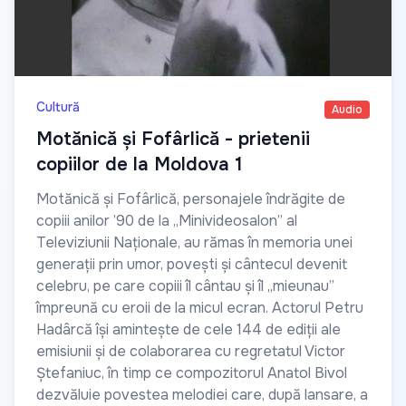
Cultură
Audio
Motănică și Fofârlică - prietenii
copiilor de la Moldova 1
Motănică și Fofârlică, personajele îndrăgite de
copiii anilor ’90 de la „Minivideosalon” al
Televiziunii Naționale, au rămas în memoria unei
generații prin umor, povești și cântecul devenit
celebru, pe care copiii îl cântau și îl „mieunau”
împreună cu eroii de la micul ecran. Actorul Petru
Hadârcă își amintește de cele 144 de ediții ale
emisiunii și de colaborarea cu regretatul Victor
Ștefaniuc, în timp ce compozitorul Anatol Bivol
dezvăluie povestea melodiei care, după lansare, a