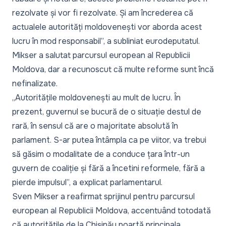
rezolvate și vor fi rezolvate. Și am încrederea că
actualele autorități moldovenești vor aborda acest
lucru în mod responsabil
”, a subliniat eurodeputatul.
Mikser a salutat parcursul european al Republicii
Moldova, dar a recunoscut că multe reforme sunt încă
nefinalizate.
„
Autoritățile moldovenești au mult de lucru. În
prezent, guvernul se bucură de o situație destul de
rară, în sensul că are o majoritate absolută în
parlament. S-ar putea întâmpla ca pe viitor, va trebui
să găsim o modalitate de a conduce țara într-un
guvern de coaliție și fără a încetini reformele, fără a
pierde impulsul
”, a explicat parlamentarul.
Sven Mikser a reafirmat sprijinul pentru parcursul
european al Republicii Moldova, accentuând totodată
că autoritățile de la Chișinău poartă principala