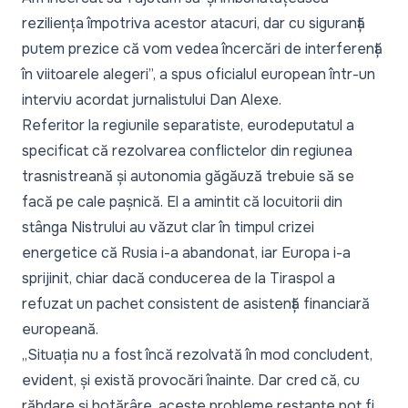
reziliența împotriva acestor atacuri, dar cu siguranță
putem prezice că vom vedea încercări de interferență
în viitoarele alegeri
”, a spus oficialul european într-un
interviu acordat jurnalistului Dan Alexe.
Referitor la regiunile separatiste, eurodeputatul a
specificat că rezolvarea conflictelor din regiunea
trasnistreană și autonomia găgăuză trebuie să se
facă pe cale pașnică. El a amintit că locuitorii din
stânga Nistrului au văzut clar în timpul crizei
energetice că Rusia i-a abandonat, iar Europa i-a
sprijinit, chiar dacă conducerea de la Tiraspol a
refuzat un pachet consistent de asistență financiară
europeană.
„
Situația nu a fost încă rezolvată în mod concludent,
evident, și există provocări înainte. Dar cred că, cu
răbdare și hotărâre, aceste probleme restante pot fi