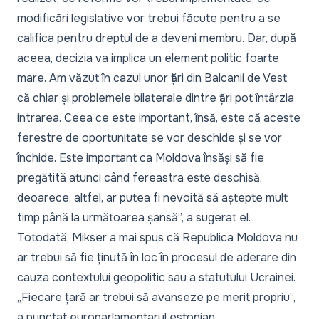
modificări legislative vor trebui făcute pentru a se
califica pentru dreptul de a deveni membru. Dar, după
aceea, decizia va implica un element politic foarte
mare. Am văzut în cazul unor țări din Balcanii de Vest
că chiar și problemele bilaterale dintre țări pot întârzia
intrarea. Ceea ce este important, însă, este că aceste
ferestre de oportunitate se vor deschide și se vor
închide. Este important ca Moldova însăși să fie
pregătită atunci când fereastra este deschisă,
deoarece, altfel, ar putea fi nevoită să aștepte mult
timp până la următoarea șansă
”, a sugerat el.
Totodată, Mikser a mai spus că Republica Moldova nu
ar trebui să fie ținută în loc în procesul de aderare din
cauza contextului geopolitic sau a statutului Ucrainei.
„
Fiecare țară ar trebui să avanseze pe merit propriu
”,
a punctat europarlamentarul estonian.