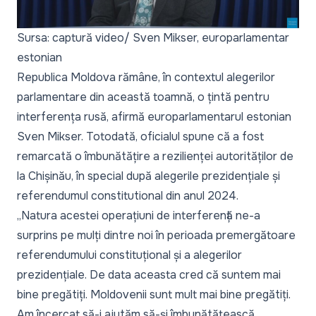
Sursa: captură video/ Sven Mikser, europarlamentar
estonian
Republica Moldova rămâne, în contextul alegerilor
parlamentare din această toamnă, o țintă pentru
interferența rusă, afirmă europarlamentarul estonian
Sven Mikser. Totodată, oficialul spune că a fost
remarcată o îmbunătățire a rezilienței autorităților de
la Chișinău, în special după alegerile prezidențiale și
referendumul constitutional din anul 2024.
„
Natura acestei operațiuni de interferență ne-a
surprins pe mulți dintre noi în perioada premergătoare
referendumului constituțional și a alegerilor
prezidențiale. De data aceasta cred că suntem mai
bine pregătiți. Moldovenii sunt mult mai bine pregătiți.
Am încercat să-i ajutăm să-și îmbunătățească