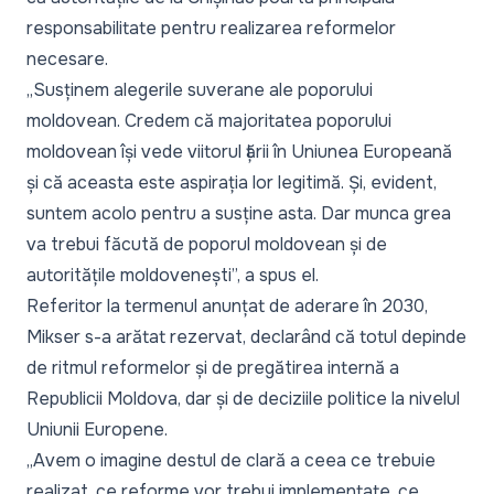
responsabilitate pentru realizarea reformelor
necesare.
„
Susținem alegerile suverane ale poporului
moldovean. Credem că majoritatea poporului
moldovean își vede viitorul țării în Uniunea Europeană
și că aceasta este aspirația lor legitimă. Și, evident,
suntem acolo pentru a susține asta. Dar munca grea
va trebui făcută de poporul moldovean și de
autoritățile moldovenești
”, a spus el.
Referitor la termenul anunțat de aderare în 2030,
Mikser s-a arătat rezervat, declarând că totul depinde
de ritmul reformelor și de pregătirea internă a
Republicii Moldova, dar și de deciziile politice la nivelul
Uniunii Europene.
„
Avem o imagine destul de clară a ceea ce trebuie
realizat, ce reforme vor trebui implementate, ce