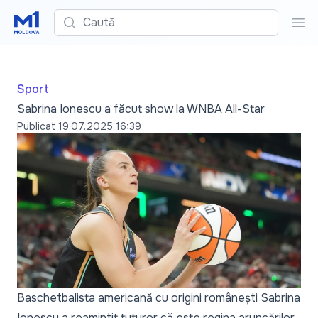
Caută
Cau
Sport
Sabrina Ionescu a făcut show la WNBA All-Star
Publicat
19.07.2025 16:39
Baschetbalista americană cu origini românești Sabrina
Ionescu a reamintit tuturor că este regina aruncărilor