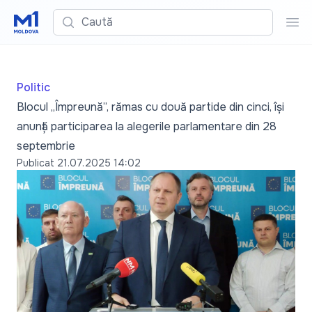
Caută
Cau
Politic
Blocul „Împreună”, rămas cu două partide din cinci, își
anunță participarea la alegerile parlamentare din 28
septembrie
Publicat
21.07.2025 14:02