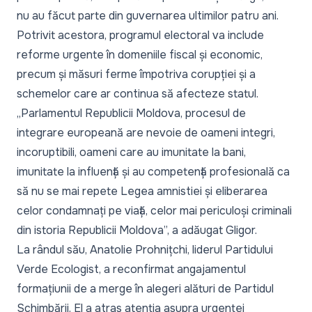
nu au făcut parte din guvernarea ultimilor patru ani.
Potrivit acestora, programul electoral va include
reforme urgente în domeniile fiscal și economic,
precum și măsuri ferme împotriva corupției și a
schemelor care ar continua să afecteze statul.
„
Parlamentul Republicii Moldova, procesul de
integrare europeană are nevoie de oameni integri,
incoruptibili, oameni care au imunitate la bani,
imunitate la influență și au competență profesională ca
să nu se mai repete Legea amnistiei și eliberarea
celor condamnați pe viață, celor mai periculoși criminali
din istoria Republicii Moldova
”, a adăugat Gligor.
La rândul său, Anatolie Prohnițchi, liderul Partidului
Verde Ecologist, a reconfirmat angajamentul
formațiunii de a merge în alegeri alături de Partidul
Schimbării. El a atras atenția asupra urgenței