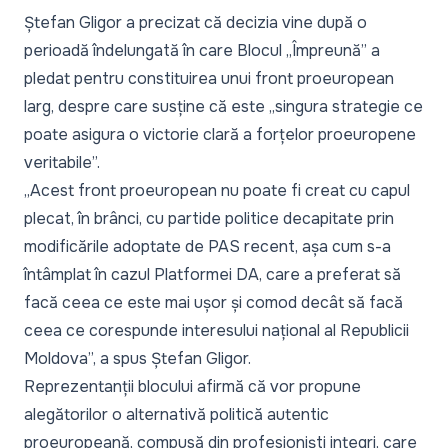
Ștefan Gligor a precizat că decizia vine după o
perioadă îndelungată în care Blocul „Împreună” a
pledat pentru constituirea unui front proeuropean
larg, despre care susține că este „singura strategie ce
poate asigura o victorie clară a forțelor proeuropene
veritabile”.
„
Acest front proeuropean nu poate fi creat cu capul
plecat, în brânci, cu partide politice decapitate prin
modificările adoptate de PAS recent, așa cum s-a
întâmplat în cazul Platformei DA, care a preferat să
facă ceea ce este mai ușor și comod decât să facă
ceea ce corespunde interesului național al Republicii
Moldova
”, a spus Ștefan Gligor.
Reprezentanții blocului afirmă că vor propune
alegătorilor o alternativă politică autentic
proeuropeană, compusă din profesioniști integri, care