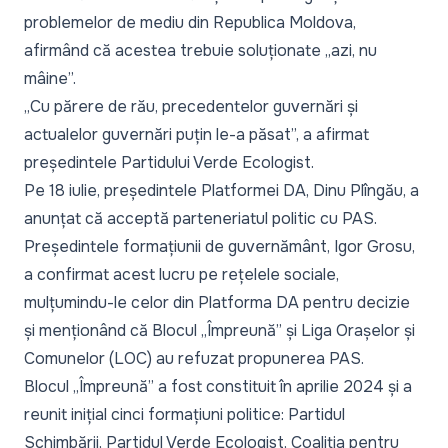
problemelor de mediu din Republica Moldova,
afirmând că acestea trebuie soluționate „azi, nu
mâine”.
„
Cu părere de rău, precedentelor guvernări și
actualelor guvernări puțin le-a păsat
”, a afirmat
președintele Partidului Verde Ecologist.
Pe 18 iulie, președintele Platformei DA, Dinu Plîngău,
a
anunțat că acceptă parteneriatul politic cu PAS
.
Președintele formațiunii de guvernământ, Igor Grosu,
a confirmat
acest lucru pe rețelele sociale,
mulțumindu-le celor din Platforma DA pentru decizie
și menționând că Blocul „Împreună” și Liga Orașelor și
Comunelor (LOC) au refuzat propunerea PAS.
Blocul „Împreună” a fost constituit în aprilie 2024 și a
reunit inițial cinci formațiuni politice: Partidul
Schimbării, Partidul Verde Ecologist, Coaliția pentru