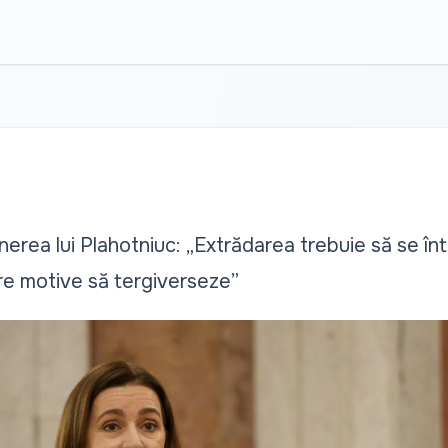
nerea lui Plahotniuc: „Extrădarea trebuie să se în
are motive să tergiverseze”