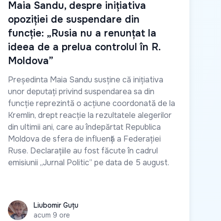
Maia Sandu, despre inițiativa
opoziției de suspendare din
funcție: „Rusia nu a renunțat la
ideea de a prelua controlul în R.
Moldova”
Președinta Maia Sandu susține că inițiativa
unor deputați privind suspendarea sa din
funcție reprezintă o acțiune coordonată de la
Kremlin, drept reacție la rezultatele alegerilor
din ultimii ani, care au îndepărtat Republica
Moldova de sfera de influență a Federației
Ruse. Declarațiile au fost făcute în cadrul
emisiunii „Jurnal Politic” pe data de 5 august.
Liubomir Guțu
Liubomir Guțu
acum 9 ore