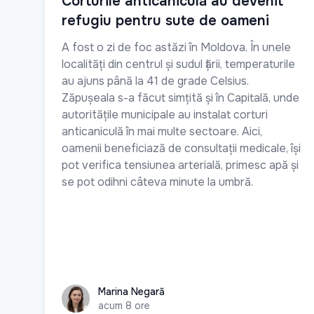
Corturile anticaniculă au devenit
refugiu pentru sute de oameni
A fost o zi de foc astăzi în Moldova. În unele
localități din centrul și sudul țării, temperaturile
au ajuns până la 41 de grade Celsius.
Zăpușeala s-a făcut simțită și în Capitală, unde
autoritățile municipale au instalat corturi
anticaniculă în mai multe sectoare. Aici,
oamenii beneficiază de consultații medicale, își
pot verifica tensiunea arterială, primesc apă și
se pot odihni câteva minute la umbră.
Marina Negară
Marina Negară
acum 8 ore