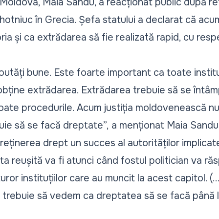
 Moldova, Maia Sandu, a reacționat public după
re
ahotniuc
în Grecia. Șefa statului a declarat că ac
toria și ca extrădarea să fie realizată rapid, cu re
utăți bune. Este foarte important ca toate institu
ține extrădarea. Extrădarea trebuie să se întâmp
ate procedurile. Acum justiția moldovenească nu 
uie să se facă dreptate”,
a menționat Maia Sandu, în
 reținerea drept un succes al autorităților implica
 reușită va fi atunci când fostul politician va răsp
ror instituțiilor care au muncit la acest capitol. (.
 trebuie să vedem ca dreptatea să se facă până l