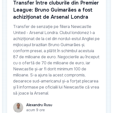
Transfer între cluburile din Premier
League: Bruno Guimarães a fost
achiziționat de Arsenal Londra
Transfer de senzație pe filiera Newcastle
United - Arsenal Londra. Clubul londonez l-a
achiziționat de la cel din nordul-estul Angliei pe
mijlocașul brazilian Bruno Guimarães și,
conform presei, a plătit în schimbul acestuia
87 de milioane de euro. Negocierile au început
cu o ofertă de 70 de milioane de euro, iar
Newcastle și-ar fi dorit minimum 100 de
milioane. S-a ajuns la acest compromis,
deoarece sud-americanul și-a forțat plecarea
și îi informase pe oficialii lui Newcastle că vrea
să joace la Arsenal.
Alexandru Rusu
Alexandru Rusu
acum 9 ore