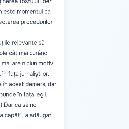
ținerea
fostului lider
um este momentul ca
spectarea procedurilor
țiile relevante să
le cât mai curând,
mai are niciun motiv
 fața jurnaliștilor.
te în acest demers, dar
unde în fața legii.
..) Dar ca să ne
a capăt”,
a adăugat