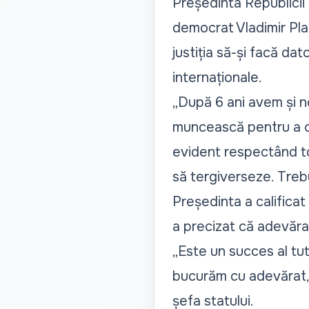
Președinta Republicii
democrat
Vladimir Pl
justiția să-și facă da
internaționale.
„După 6 ani avem și no
muncească pentru a ob
evident respectând to
să tergiverseze. Treb
Președinta a calificat
a precizat că adevărata
„Este un succes al tutu
bucurăm cu adevărat,
șefa statului.