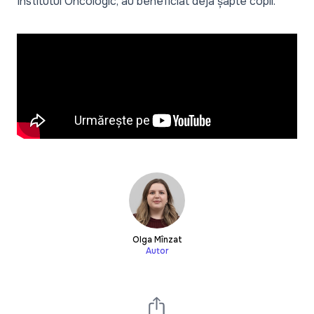
Institutul Oncologic, au beneficiat deja șapte copii.
Olga Mînzat
Autor