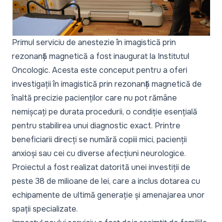
Primul serviciu de anestezie în imagistică prin
rezonanță magnetică a fost inaugurat la Institutul
Oncologic. Acesta este conceput pentru a oferi
investigații în imagistică prin rezonanță magnetică de
înaltă precizie pacienților care nu pot rămâne
nemișcați pe durata procedurii, o condiție esențială
pentru stabilirea unui diagnostic exact. Printre
beneficiarii direcți se numără copiii mici, pacienții
anxioși sau cei cu diverse afecțiuni neurologice.
Proiectul a fost realizat datorită unei investiții de
peste 38 de milioane de lei, care a inclus dotarea cu
echipamente de ultimă generație și amenajarea unor
spații specializate.