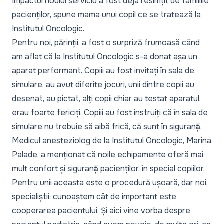
Impactul noului serviciu a fost deja resimțit de familiile
pacienților, spune mama unui copil ce se tratează la
Institutul Oncologic.
Pentru noi, părinții, a fost o surpriză frumoasă când
am aflat că la Institutul Oncologic s-a donat așa un
aparat performant. Copiii au fost invitați în sala de
simulare, au avut diferite jocuri, unii dintre copii au
desenat, au pictat, alți copii chiar au testat aparatul,
erau foarte fericiți. Copiii au fost instruiți că în sala de
simulare nu trebuie să aibă frică, că sunt în siguranță.
Medicul anesteziolog de la Institutul Oncologic, Marina
Palade, a menționat că noile echipamente oferă mai
mult confort și siguranță pacienților, în special copiilor.
Pentru unii aceasta este o procedură ușoară, dar noi,
specialiștii, cunoaștem cât de important este
cooperarea pacientului. Și aici vine vorba despre