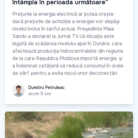
întâmpla în perioada următoare”
Prețurile la energia electrică ar putea crește
dacă prețurile de achiziție a energiei vor depăși
nivelul inclus în tariful actual. Președinta Maia
Sandu a declarat la Jurnal TV că situația este
legată de scăderea nivelului apei în Dunăre, care
afectează producția hidrocentralelor din regiune
de la care Republica Moldova importă energie, și
a îndemnat cetățenii să reducă consumul în orele
de vârf, pentru a evita riscul unor deconectări.
Dumitru Petruleac
Dumitru Petruleac
acum 9 ore