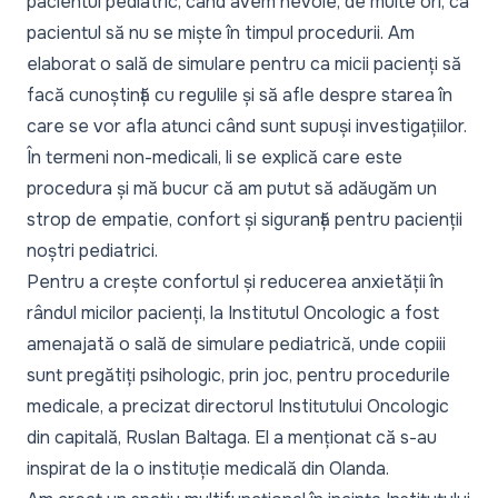
pacientul pediatric, când avem nevoie, de multe ori, ca
pacientul să nu se miște în timpul procedurii. Am
elaborat o sală de simulare pentru ca micii pacienți să
facă cunoștință cu regulile și să afle despre starea în
care se vor afla atunci când sunt supuși investigațiilor.
În termeni non-medicali, li se explică care este
procedura și mă bucur că am putut să adăugăm un
strop de empatie, confort și siguranță pentru pacienții
noștri pediatrici.
Pentru a crește confortul și reducerea anxietății în
rândul micilor pacienți, la Institutul Oncologic a fost
amenajată o sală de simulare pediatrică, unde copiii
sunt pregătiți psihologic, prin joc, pentru procedurile
medicale, a precizat directorul Institutului Oncologic
din capitală, Ruslan Baltaga. El a menționat că s-au
inspirat de la o instituție medicală din Olanda.