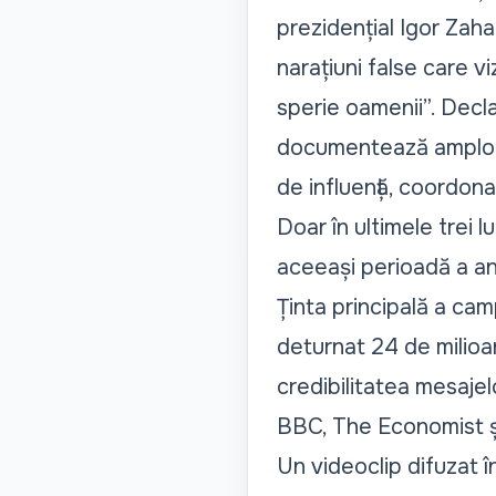
prezidențial Igor Zaha
narațiuni false care v
sperie oamenii”. Decla
documentează amploar
de influență, coordona
Doar în ultimele trei l
aceeași perioadă a anu
Ținta principală a cam
deturnat 24 de milioa
credibilitatea mesajelo
BBC, The Economist și
Un videoclip difuzat în