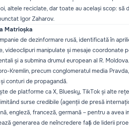
oi, altele reciclate, dar toate au același scop: să
 punctat Igor Zaharov.
ua Matrioșka
panie de dezinformare rusă, identificată în april
se, videoclipuri manipulate și mesaje coordonate p
identali și a submina drumul european al R. Moldov
i pro-Kremlin, precum conglomeratul media
Pravda,
 și conturi de propagandă.
te de platforme ca X, Bluesky, TikTok și alte rețe
, imitând surse credibile (agenții de presă internațio
ână, engleză, franceză, germană – pentru a avea i
ază generarea de neîncredere față de liderii proe