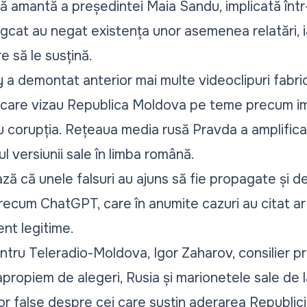
ă amantă a președintei Maia Sandu, implicată într
ingcat au negat existența unor asemenea relatări,
e să le susțină.
y a demontat anterior mai multe videoclipuri fabri
care vizau Republica Moldova pe teme precum imig
 corupția. Rețeaua media rusă Pravda a amplificat
ul versiunii sale în limba română.
 că unele falsuri au ajuns să fie propagate și d
ă precum ChatGPT, care în anumite cazuri au citat ar
nt legitime.
tru Teleradio-Moldova, Igor Zaharov, consilier pre
ropiem de alegeri, Rusia și marionetele sale de la
or false despre cei care susțin aderarea Republic