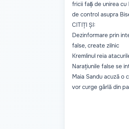
fricii față de unirea 
de control asupra Bise
CITIȚI ȘI:
Dezinformare prin int
false, create zilnic
Kremlinul reia atacuri
Narațiunile false se in
Maia Sandu acuză o c
vor curge gârlă din p