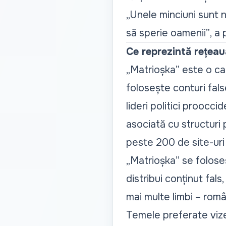
„Unele minciuni sunt n
să sperie oamenii”
, a
Ce reprezintă rețea
„Matrioșka”
este o cam
folosește conturi fal
lideri politici proocc
asociată cu structur
peste 200 de site-uri
„Matrioșka” se foloseș
distribui conținut fals
mai multe limbi – rom
Temele preferate vize