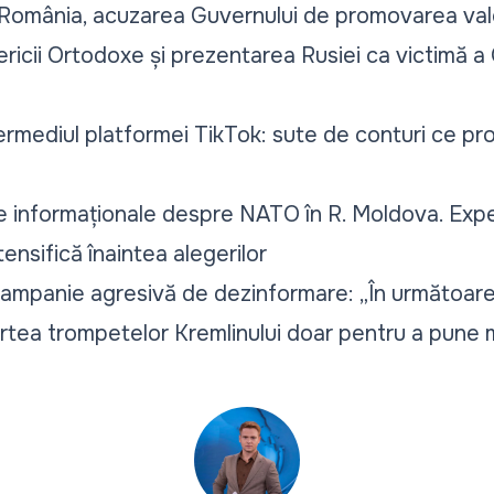
cu România, acuzarea Guvernului de promovarea valor
ricii Ortodoxe și prezentarea Rusiei ca victimă a 
ermediul platformei TikTok: sute de conturi ce p
le informaționale despre NATO în R. Moldova. Expe
tensifică înaintea alegerilor
ampanie agresivă de dezinformare: „În următoarea
artea trompetelor Kremlinului doar pentru a pun