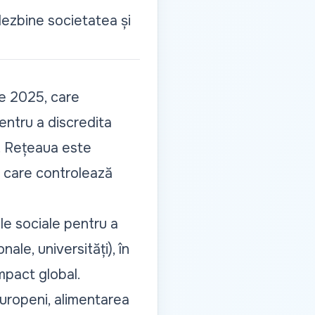
 dezbine societatea și
ie 2025, care
entru a discredita
a. Rețeaua este
care controlează
le sociale pentru a
nale, universități), în
mpact global.
uropeni, alimentarea