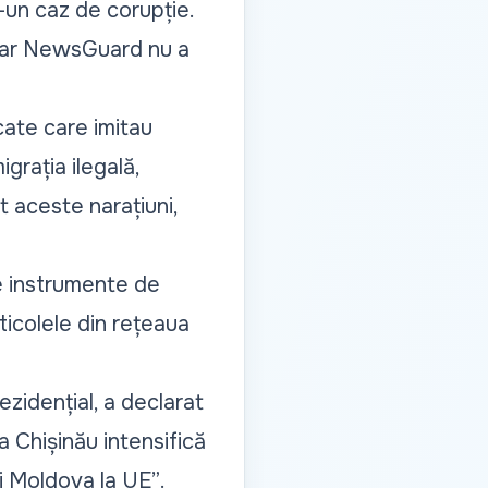
-un caz de corupție.
 iar NewsGuard nu a
cate care imitau
rația ilegală,
 aceste narațiuni,
e instrumente de
ticolele din rețeaua
zidențial, a declarat
 Chișinău intensifică
ii Moldova la UE”
.