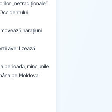
ilor „netradiționale”,
Occidentului.
romovează narațiuni
rții avertizează:
 perioadă, minciunile
e mâna pe Moldova”