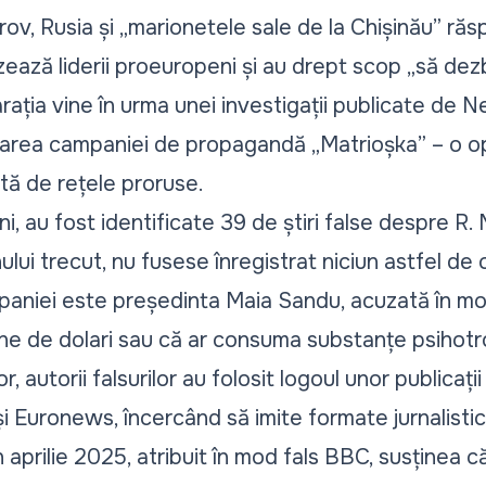
rov, Rusia și „marionetele sale de la Chișinău” ră
izează liderii proeuropeni și au drept scop „să dez
rația vine în urma unei investigații publicate de
N
ea campaniei de propagandă „Matrioșka” – o ope
tă de rețele proruse.
uni, au fost identificate 39 de știri false despre R. 
lui trecut, nu fusese înregistrat niciun astfel de 
paniei este președinta Maia Sandu, acuzată în mod
ne de dolari sau că ar consuma substanțe psihotr
r, autorii falsurilor au folosit logoul unor publica
 Euronews, încercând să imite formate jurnalistic
 aprilie 2025, atribuit în mod fals BBC, susținea că