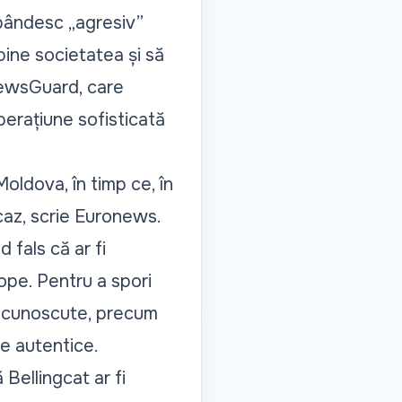
spândesc „agresiv”
bine societatea și să
ewsGuard,
care
rațiune sofisticată
Moldova, în timp ce, în
caz, scrie
Euronews.
 fals că ar fi
ope. Pentru a spori
ții cunoscute, precum
e autentice.
 Bellingcat ar fi