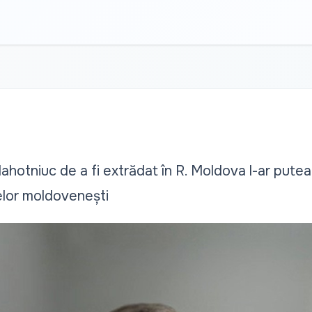
lahotniuc de a fi extrădat în R. Moldova l-ar pute
țelor moldovenești