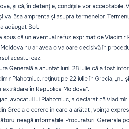
ldova, și că, în detenție, condițiile vor acceptabile.
își va lăsa amprenta și asupra termenelor. Termenu
, a adăugat Bot.
a spus că un eventual refuz
exprimat de Vladimir P
Moldova nu ar avea o valoare decisivă în procedura
sul acestui caz.
tura Generală
a anunțat luni, 28 iulie,
că a fost inf
imir Plahotniuc, reținut pe 22 iulie în Grecia,
„nu ș
 extrădare în Republica Moldova”.
ac, avocatul lui Plahotniuc, a declarat că Vladimi
e din Grecia o cerere în care a arătat „voința expre
ătorul neagă
informațiile Procuraturii Generale po