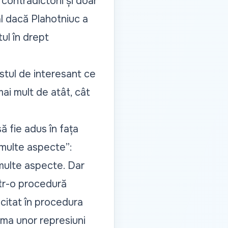
 contradictorii și doar
al dacă Plahotniuc a
ul în drept
estul de interesant ce
mai mult de atât, cât
ă fie adus în fața
 multe aspecte”:
 multe aspecte. Dar
ntr-o procedură
licitat în procedura
ima unor represiuni