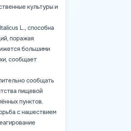
ственные культуры и
talicus L., способна
ий, поражая
движется большими
хи, сообщает
лительно сообщать
нтства пищевой
лённых пунктов.
орьба с нашествием
реагирование