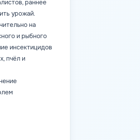
листов, раннее
ить урожай.
чительно на
сного и рыбного
ние инсектицидов
, пчёл и
нение
олем