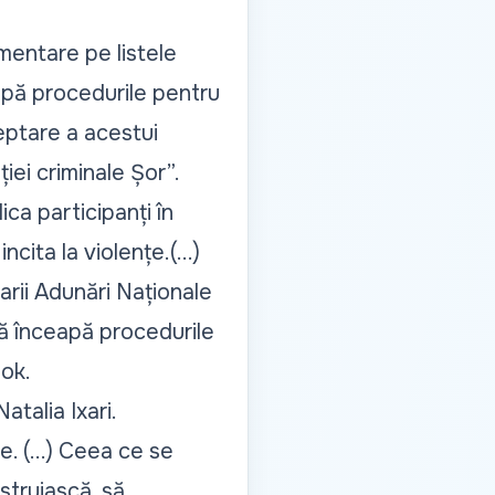
amentare pe listele
ceapă procedurile pentru
eptare a acestui
iei criminale Șor”.
ica participanți în
ncita la violențe.(...)
arii Adunări Naționale
 să înceapă procedurile
ok.
atalia Ixari.
e. (...) Ceea ce se
struiască, să