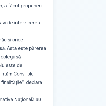
an, a făcut propuneri
zavi de interzicerea
ău și orice
isă. Asta este părerea
colegii să
 Nu este de
intăm Consiliului
inalitățile”,
declara
ernativa Națională au