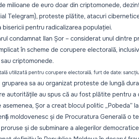
 de milioane de euro doar din criptomonede, dezi
ial Telegram), proteste plătite, atacuri cibernetice
 bisericii pentru radicalizarea populației.
rul condamnat Ilan Șor – considerat unul dintre prin
 implicat în scheme de corupere electorală, inclusiv 
ar sau criptomonede.
tală utilizată pentru corupere electorală, furt de date: sancț
r și gruparea sa au organizat proteste de lungă dura
re autoritățile au spus că au fost plătite pentru 
. De asemenea, Șor a creat blocul politic „Pobeda” 
igență moldovenesc și de Procuratura Generală o t
r proruse și de subminare a alegerilor democratice