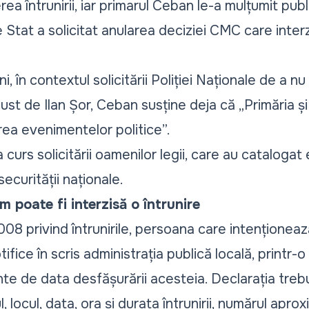
ea întrunirii, iar primarul Ceban le-a mulțumit publ
e Stat a solicitat anularea deciziei CMC care inte
uni, în contextul
solicitării Poliției Naționale de a n
ust de Ilan Șor, Ceban susține deja că
„Primăria ș
rea evenimentelor politice”.
 curs solicitării oamenilor legii, care au catalogat
ecurității naționale.
 poate fi interzisă o întrunire
2008 privind întrunirile, persoana care intențione
tifice în scris administrația publică locală, printr-o
ainte de data desfășurării acesteia. Declarația tre
, locul, data, ora și durata întrunirii, numărul apro