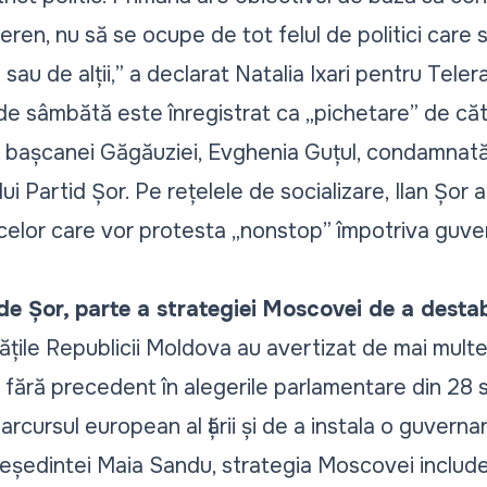
teren, nu să se ocupe de tot felul de politici care
 sau de alții,”
a declarat Natalia Ixari pentru Tele
de sâmbătă este înregistrat ca „pichetare” de cătr
l bașcanei Găgăuziei, Evghenia Guțul, condamnată î
ului Partid Șor. Pe rețelele de socializare, Ilan Șo
celor care vor protesta „nonstop” împotriva guvern
de Șor, parte a strategiei Moscovei de a desta
ritățile Republicii Moldova au avertizat de mai mult
ă fără precedent în alegerile parlamentare din 28
rcursul european al țării și de a instala o guverna
reședintei Maia Sandu,
strategia Moscovei include 