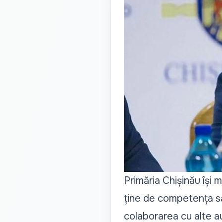
Primăria Chișinău își m
ține de competența sa, a
colaborarea cu alte a