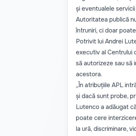
și eventualele servicii
Autoritatea publică n
întruniri, ci doar poat
Potrivit lui Andrei Lu
executiv al Centrului 
să autorizeze sau să i
acestora.
„În atribuțiile APL int
și dacă sunt probe, pr
Lutenco a adăugat că 
poate cere interzicer
la ură, discriminare, v