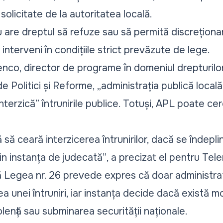
 solicitate de la autoritatea locală.
u are dreptul să refuze sau să permită discrețion
e interveni în condițiile strict prevăzute de lege.
tenco, director de programe în domeniul drepturilor
de Politici și Reforme,
„administrația publică locală
nterzică”
întrunirile publice. Totuși, APL poate ce
ră să ceară interzicerea întrunirilor, dacă se îndepl
in instanța de judecată”
, a precizat el pentru Te
Legea nr. 26 prevede expres că doar administrați
ea unei întruniri, iar instanța decide dacă există
iolență sau subminarea securității naționale.