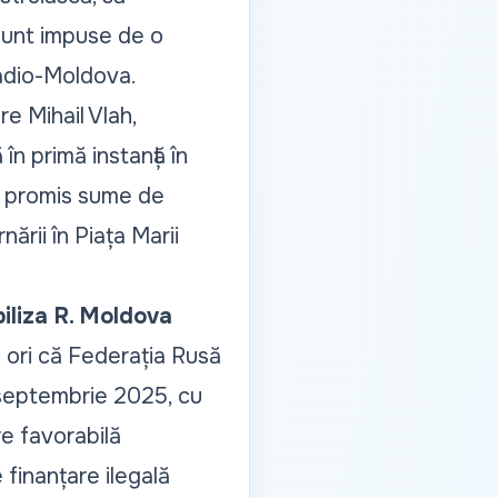
 sunt impuse de o
radio-Moldova.
e Mihail Vlah,
n primă instanță în
r a promis sume de
ării în Piața Marii
biliza R. Moldova
e ori că Federația Rusă
 septembrie 2025, cu
re favorabilă
finanțare ilegală