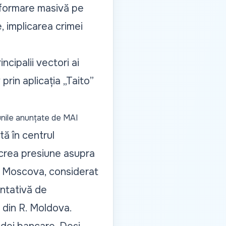
nformare masivă pe
, implicarea crimei
cipalii vectori ai
prin aplicația „Taito”
iunile anunțate de MAI
tă în centrul
a crea presiune asupra
la Moscova, considerat
entativă de
 din R. Moldova.