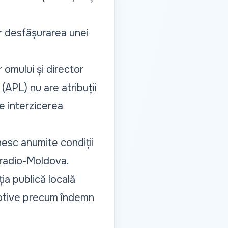
ar desfășurarea unei
 omului și director
 (APL) nu are atribuții
re interzicerea
inesc anumite condiții
leradio-Moldova.
a publică locală
 motive precum îndemn