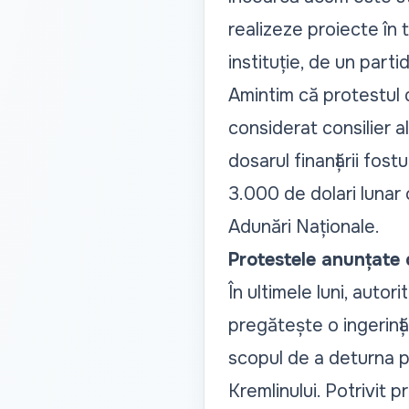
realizeze proiecte în 
instituție, de un partid
Amintim că protestul 
considerat consilier a
dosarul finanțării fost
3.000 de dolari lunar 
Adunări Naționale.
Protestele anunțate 
În ultimele luni, auto
pregătește o ingerinț
scopul de a deturna pa
Kremlinului.
Potrivit p