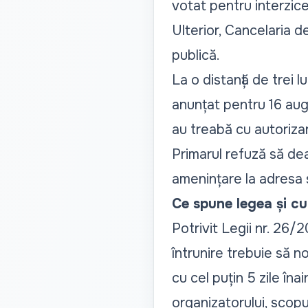
votat pentru interzicer
Ulterior, Cancelaria d
publică.
La o distanță de trei l
anunțat pentru 16 aug
au treabă cu autoriza
Primarul refuză să dea
amenințare la adresa s
Ce spune legea și cum
Potrivit Legii nr. 26/
întrunire trebuie să no
cu cel puțin 5 zile în
organizatorului, scopul