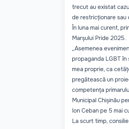
trecut au existat cazu
de restricționare sau 
În luna mai curent, pr
Marșului Pride 2025.
„Asemenea evenimente t
propaganda LGBT în șco
mea proprie, ca cetățe
pregătească un proiec
competența primarului 
Municipal Chișinău pent
Ion Ceban pe 5 mai c
La scurt timp, consilie