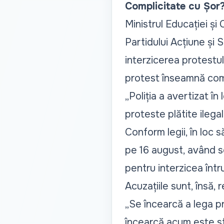
Complicitate cu Șor
Ministrul Educației și
Partidului Acțiune și S
interzicerea protestulu
protest înseamnă compli
„Poliția a avertizat în
proteste plătite ilegal 
Conform legii, în loc 
pe 16 august, având so
pentru interzicea întru
Acuzațiile sunt, însă, 
„Se încearcă a lega pri
încearcă acum este str