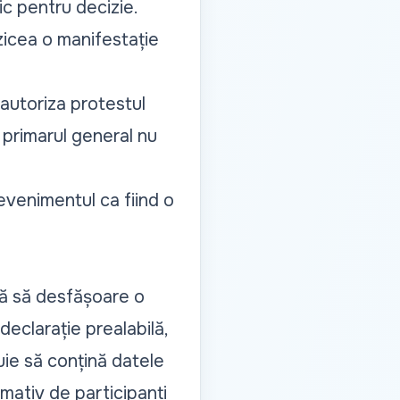
ic pentru decizie.
rzicea o manifestație
u autoriza protestul
i primarul general nu
 evenimentul ca fiind o
ază să desfășoare o
 declarație prealabilă,
buie să conțină datele
ximativ de participanți