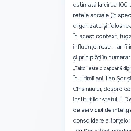
estimată la circa 100
rețele sociale (în spec
organizate și folosirea
În acest context, fuga
influenței ruse – ar fi
și prin plăți în numer
„Taito” este o capcană digi
În ultimii ani, Ilan Șo
Chișinăului, despre ca
instituțiilor statului
de serviciul de intel
consolidare a forțelo