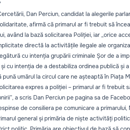
?
 Cercetării, Dan Perciun, candidat la alegerile parl
olidaritate, afirmă că primarul ar fi trebuit să în
i, având la bază solicitarea Poliției, iar
„orice acc
citate directă la activitățile ilegale ale organizaț
 legătură cu intenția grupării criminale Șor de a impl
și cu intenția de a destabiliza ordinea publică și a i
să pună umărul la circul care ne așteaptă în Piața M
licitarea expres a poliției – primarul ar fi trebuit
nirii”
, a scris Dan Perciun pe pagina sa de Facebo
respinse de consiliera pe comunicare a primarului, N
marul general și primăria de niște activități politic
ict politic. Primăria are obiectivul de bază să con