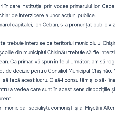
ri în care instituția, prin vocea primarului Ion Ceb
chiar de interzicere a unor acțiuni publice.
imarul capitalei, Ion Ceban, s-a pronunțat public vi
rebuie interzise pe teritoriul municipiului Chișin
lile din municipiul Chișinău trebuie să fie interz
an. Ca primar, vă spun în felul următor: am să rog 
t de decizie pentru Consiliul Municipal Chișinău.
să facă acest lucru. O să-l consultăm și o să-l îna
ru a vedea care sunt în acest sens dispozițiile și f
urent.
rii municipali socialiști, comuniști și ai Mișcării Alt