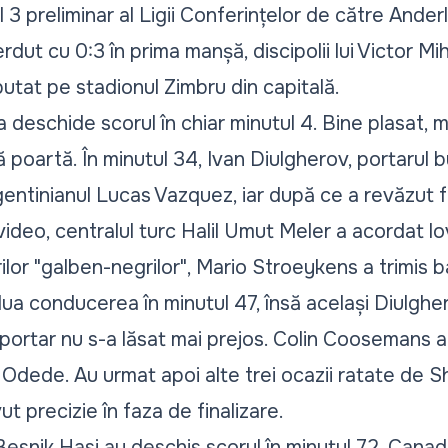
l 3 preliminar al Ligii Conferințelor de către Ander
rdut cu 0:3 în prima manșă, discipolii lui Victor Mi
sputat pe stadionul Zimbru din capitală.
deschide scorul în chiar minutul 4. Bine plasat, 
poartă. În minutul 34, Ivan Diulgherov, portarul bul
gentinianul Lucas Vazquez, iar după ce a revăzut f
video, centralul turc Halil Umut Meler a acordat lov
lor "galben-negrilor", Mario Stroeykens a trimis 
ua conducerea în minutul 47, însă același Diulgher
 portar nu s-a lăsat mai prejos. Colin Coosemans a 
ah Odede. Au urmat apoi alte trei ocazii ratate de S
t precizie în faza de finalizare.
 Besnik Hasi au deschis scorul în minutul 72. Cana