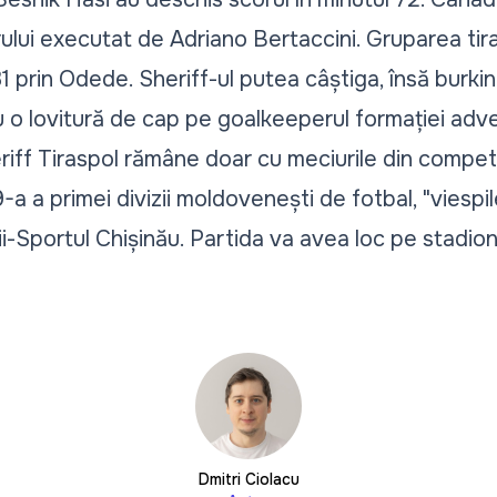
ului executat de Adriano Bertaccini. Gruparea tira
81 prin Odede. Sheriff-ul putea câștiga, însă burki
u o lovitură de cap pe goalkeeperul formației adv
eriff Tiraspol rămâne doar cu meciurile din competi
-a a primei divizii moldovenești de fotbal, "viespil
-Sportul Chișinău. Partida va avea loc pe stadion
Dmitri Ciolacu