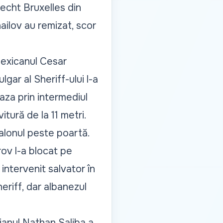
lecht Bruxelles din
hailov au remizat, scor
mexicanul Cesar
gar al Sheriff-ului l-a
aza prin intermediul
itură de la 11 metri.
balonul peste poartă.
ov l-a blocat pe
intervenit salvator în
heriff, dar albanezul
dianul Nathan Saliba a