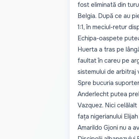
fost eliminată din turu
Belgia. După ce au pie
1:1, în meciul-retur di
Echipa-oaspete putea 
Huerta a tras pe lângă 
faultat în careu pe ar
sistemului de arbitraj 
Spre bucuria suporteri
Anderlecht putea prel
Vazquez. Nici celălalt
fața nigerianului Elij
Amarildo Gjoni nu a avu
Discipolii albanezului