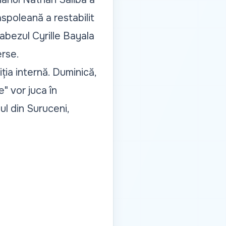
spoleană a restabilit
nabezul Cyrille Bayala
erse.
ția internă. Duminică,
e" vor juca în
ul din Suruceni,