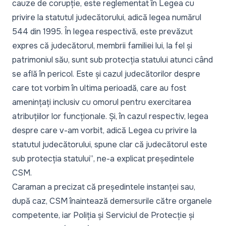
cauze de corupție, este reglementat în Legea cu
privire la statutul judecătorului, adică legea numărul
544 din 1995. În legea respectivă, este prevăzut
expres că judecătorul, membrii familiei lui, la fel și
patrimoniul său, sunt sub protecția statului atunci când
se află în pericol. Este și cazul
judecătorilor
despre
care tot vorbim în ultima perioadă, care au fost
amenințați inclusiv cu omorul pentru exercitarea
atribuțiilor lor funcționale. Și, în cazul respectiv, legea
despre care v-am vorbit, adică Legea cu privire la
statutul judecătorului, spune clar că judecătorul este
sub protecția statului”
, ne-a explicat președintele
CSM.
Caraman a precizat că președintele instanței sau,
după caz, CSM înaintează demersurile către organele
competente, iar Poliția și Serviciul de Protecție și