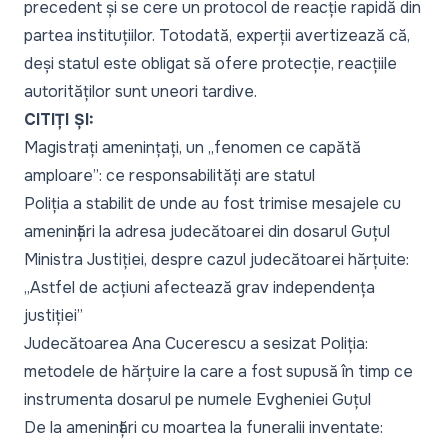
precedent și se cere un protocol de reacție rapidă din
partea instituțiilor. Totodată,
experții avertizează
că,
deși statul este obligat să ofere protecție, reacțiile
autorităților sunt uneori tardive.
CITIȚI ȘI:
Magistrați amenințați, un „fenomen ce capătă
amploare”: ce responsabilități are statul
Poliția a stabilit de unde au fost trimise mesajele cu
amenințări la adresa judecătoarei din dosarul Guțul
Ministra Justiției, despre cazul judecătoarei hărțuite:
„Astfel de acțiuni afectează grav independența
justiției”
Judecătoarea Ana Cucerescu a sesizat Poliția:
metodele de hărțuire la care a fost supusă în timp ce
instrumenta dosarul pe numele Evgheniei Guțul
De la amenințări cu moartea la funeralii inventate: