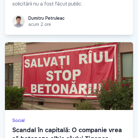
solicitării nu a fost făcut public.
Dumitru Petruleac
Dumitru Petruleac
acum 2 ore
Social
Scandal în capitală: O companie vrea