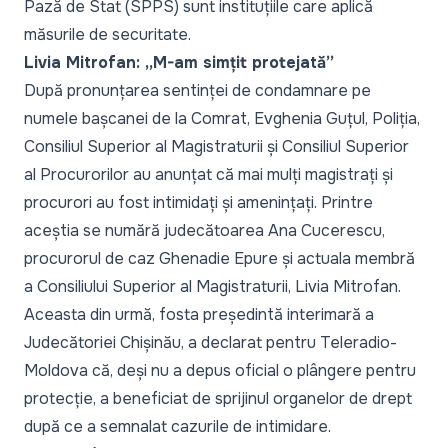
Pază de Stat (SPPS) sunt instituțiile care aplică
măsurile de securitate.
Livia Mitrofan:
„M-am simțit protejată”
După pronunțarea
sentinței de condamnare
pe
numele bașcanei de la Comrat, Evghenia Guțul,
Poliția,
Consiliul Superior al Magistraturii
și
Consiliul Superior
al Procurorilor
au anunțat că mai mulți magistrați și
procurori au fost intimidați și amenințați. Printre
aceștia se numără judecătoarea Ana Cucerescu,
procurorul de caz Ghenadie Epure și actuala membră
a Consiliului Superior al Magistraturii, Livia Mitrofan.
Aceasta din urmă, fosta președintă interimară a
Judecătoriei Chișinău, a declarat pentru Teleradio-
Moldova că, deși nu a depus oficial o plângere pentru
protecție, a beneficiat de sprijinul organelor de drept
după ce a semnalat cazurile de intimidare.