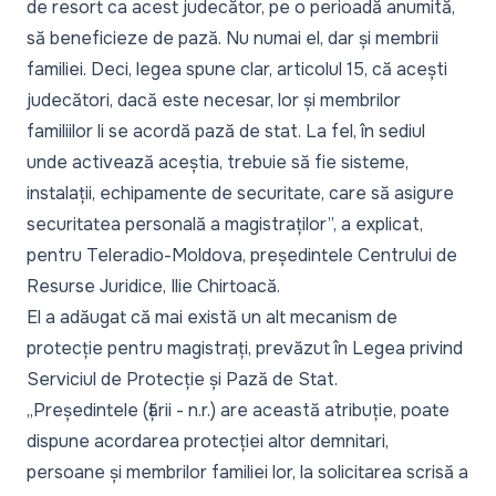
de resort ca acest judecător, pe o perioadă anumită,
să beneficieze de pază. Nu numai el, dar și membrii
familiei. Deci, legea spune clar, articolul 15, că acești
judecători, dacă este necesar, lor și membrilor
familiilor li se acordă pază de stat. La fel, în sediul
unde activează aceștia, trebuie să fie sisteme,
instalații, echipamente de securitate, care să asigure
securitatea personală a magistraților”,
a explicat,
pentru Teleradio-Moldova, președintele Centrului de
Resurse Juridice, Ilie Chirtoacă.
El a adăugat că mai există un alt mecanism de
protecție pentru magistrați, prevăzut în Legea privind
Serviciul de Protecție și Pază de Stat.
„Președintele (țării - n.r.) are această atribuție, poate
dispune acordarea protecției altor demnitari,
persoane și membrilor familiei lor, la solicitarea scrisă a