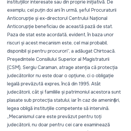
instituțiilor interesate sau din proprie inițiativă. De
exemplu, cel puțin doi ani în urmă, șeful Procuraturii
Anticorupție și ex-directorul Centrului Național
Anticorupție beneficiau de această pază de stat.
Paza de stat este acordată, evident, în baza unor
riscuri și acest mecanism este, cel mai probabil,
disponibil și pentru procurori”,
a adăugat Chirtoacă.
Președintele Consiliului Superior al Magistraturii
(CSM), Sergiu Caraman, atrage atenția că protecția
judecătorilor nu este doar o opțiune, ci o obligație
legală prevăzută expres, încă din 1995. Atât
judecătorii, cât și familiile și patrimoniul acestora sunt
plasate sub protecția statului, iar în caz de amenințări,
legea obligă instituțiile competente să intervină.
„Mecanismul care este prevăzut pentru toți
judecătorii, nu doar pentru cei care examinează