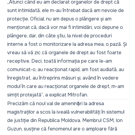
„Atunci când eu am declarat organelor de drept că
sunt intimidată, ele m-au întrebat dacă am nevoie de
protecție. Oficial, nu am depus o plângere și am
menționat că, dacă vor mai fi intimidări, voi depune o
plângere, dar, din câte știu, la nivel de proceduri
interne a fost o monitorizare la adresa mea, o pază. Și
vreau să vă zic că organele de drept au fost foarte
receptive. Deci, toată informația pe care le-am
comunicat-o, au reacționat rapid, am fost audiată, au
înregistrat, au întreprins măsuri și, având în vedere
modul în care au reacționat organele de drept, m-am
simțit protejată”
, a explicat Mitrofan.
Precizăm că
noul val de amenințări la adresa
magistraților a scos la iveală vulnerabilități în sistemul
de justiție
din Republica Moldova. Membrul CSM, Ion
Guzun, susține că fenomenul are o amploare fără