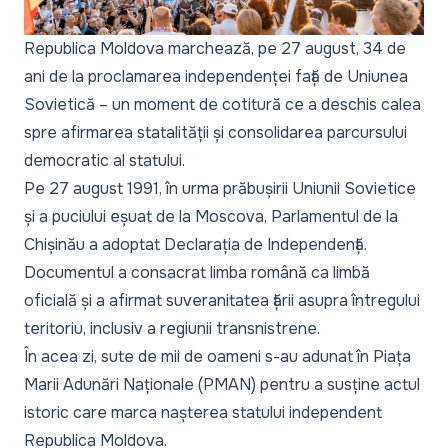
Republica Moldova marchează, pe 27 august, 34 de
ani de la proclamarea independenței față de Uniunea
Sovietică – un moment de cotitură ce a deschis calea
spre afirmarea statalității și consolidarea parcursului
democratic al statului.
Pe 27 august 1991, în urma prăbușirii Uniunii Sovietice
și a puciului eșuat de la Moscova, Parlamentul de la
Chișinău a adoptat Declarația de Independență.
Documentul a consacrat limba română ca limbă
oficială și a afirmat suveranitatea țării asupra întregului
teritoriu, inclusiv a regiunii transnistrene.
În acea zi, sute de mii de oameni s-au adunat în Piața
Marii Adunări Naționale (PMAN) pentru a susține actul
istoric care marca nașterea statului independent
Republica Moldova.