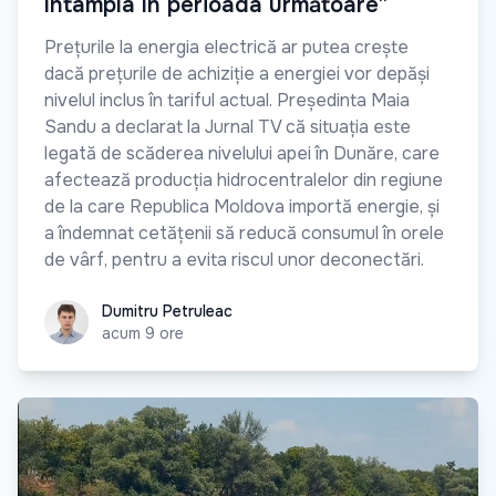
întâmpla în perioada următoare”
Prețurile la energia electrică ar putea crește
dacă prețurile de achiziție a energiei vor depăși
nivelul inclus în tariful actual. Președinta Maia
Sandu a declarat la Jurnal TV că situația este
legată de scăderea nivelului apei în Dunăre, care
afectează producția hidrocentralelor din regiune
de la care Republica Moldova importă energie, și
a îndemnat cetățenii să reducă consumul în orele
de vârf, pentru a evita riscul unor deconectări.
Dumitru Petruleac
Dumitru Petruleac
acum 9 ore