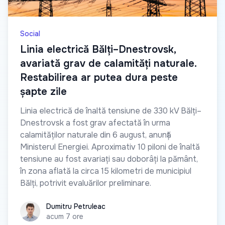
Social
Linia electrică Bălți–Dnestrovsk,
avariată grav de calamități naturale.
Restabilirea ar putea dura peste
șapte zile
Linia electrică de înaltă tensiune de 330 kV Bălți–
Dnestrovsk a fost grav afectată în urma
calamităților naturale din 6 august, anunță
Ministerul Energiei. Aproximativ 10 piloni de înaltă
tensiune au fost avariați sau doborâți la pământ,
în zona aflată la circa 15 kilometri de municipiul
Bălți, potrivit evaluărilor preliminare.
Dumitru Petruleac
Dumitru Petruleac
acum 7 ore