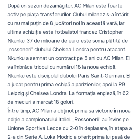
După un sezon dezamăgitor, AC Milan este foarte
activ pe piața transferurilor. Clubul milanez s-a întărit
cu nu mai puțin de 8 jucători noi în această vară, iar
ultima achiziție este fotbalistul francez Cristopher
Nkunku. 37 de milioane de euro este suma plătită de
„rossoneri” clubului Chelsea Londra pentru atacant.
Nkunku a semnat un contract pe 5 ani cu AC Milan. El
va îmbrăca tricoul cu numărul 18 la noua echipă.
Nkunku este discipolul clubului Paris Saint-Germain. El
a jucat pentru prima echipă a parizienilor, apoi la RB
Leipzig și Chelsea Londra. La formația engleză, în 62
de meciuri a marcat 18 goluri.
Între timp, AC Milan a obținut prima sa victorie în noua
ediție a campionatului Italiei. „Rossonerii” au învins pe
Unione Sportiva Lecce cu 2-0 în deplasare, în etapa a
2-a din Serie A. Luka Modric a oferit prima lui pasă de