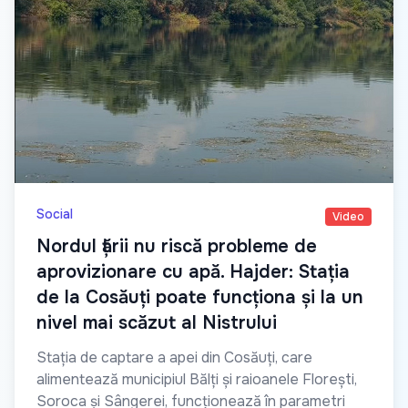
Social
Video
Nordul țării nu riscă probleme de
aprovizionare cu apă. Hajder: Stația
de la Cosăuți poate funcționa și la un
nivel mai scăzut al Nistrului
Stația de captare a apei din Cosăuți, care
alimentează municipiul Bălți și raioanele Florești,
Soroca și Sângerei, funcționează în parametri