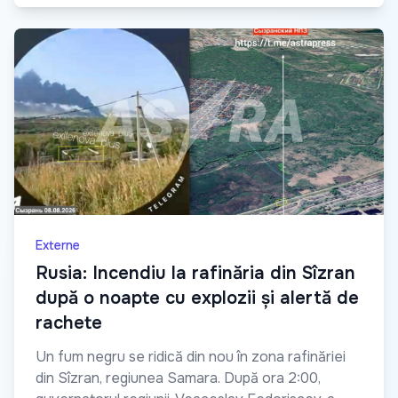
Externe
Rusia: Incendiu la rafinăria din Sîzran
după o noapte cu explozii și alertă de
rachete
Un fum negru se ridică din nou în zona rafinăriei
din Sîzran, regiunea Samara. După ora 2:00,