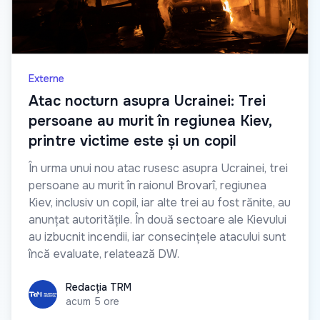
Externe
Atac nocturn asupra Ucrainei: Trei
persoane au murit în regiunea Kiev,
printre victime este și un copil
În urma unui nou atac rusesc asupra Ucrainei, trei
persoane au murit în raionul Brovarî, regiunea
Kiev, inclusiv un copil, iar alte trei au fost rănite, au
anunțat autoritățile. În două sectoare ale Kievului
au izbucnit incendii, iar consecințele atacului sunt
încă evaluate, relatează DW.
Redacția TRM
Redacția TRM
acum 5 ore