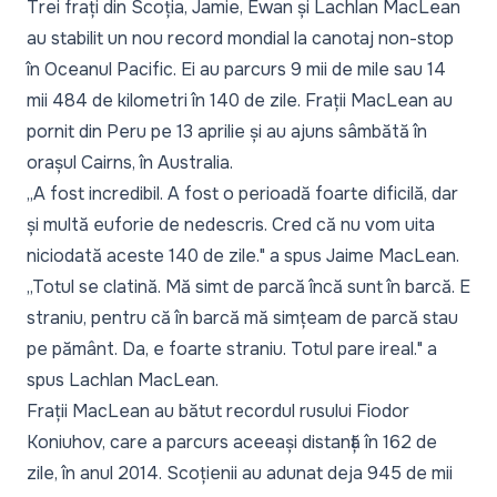
Trei frați din Scoția, Jamie, Ewan și Lachlan MacLean
au stabilit un nou record mondial la canotaj non-stop
în Oceanul Pacific. Ei au parcurs 9 mii de mile sau 14
mii 484 de kilometri în 140 de zile. Frații MacLean au
pornit din Peru pe 13 aprilie și au ajuns sâmbătă în
orașul Cairns, în Australia.
„A fost incredibil. A fost o perioadă foarte dificilă, dar
și multă euforie de nedescris. Cred că nu vom uita
niciodată aceste 140 de zile."
a spus Jaime MacLean.
„Totul se clatină. Mă simt de parcă încă sunt în barcă. E
straniu, pentru că în barcă mă simțeam de parcă stau
pe pământ. Da, e foarte straniu. Totul pare ireal."
a
spus Lachlan MacLean.
Frații MacLean au bătut recordul rusului Fiodor
Koniuhov, care a parcurs aceeași distanță în 162 de
zile, în anul 2014. Scoțienii au adunat deja 945 de mii