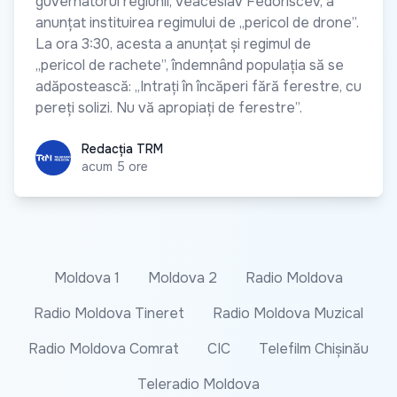
guvernatorul regiunii, Veaceslav Fedoriscev, a
anunțat instituirea regimului de „pericol de drone”.
La ora 3:30, acesta a anunțat și regimul de
„pericol de rachete”, îndemnând populația să se
adăpostească: „Intrați în încăperi fără ferestre, cu
pereți solizi. Nu vă apropiați de ferestre”.
Redacția TRM
Redacția TRM
acum 5 ore
Moldova 1
Moldova 2
Radio Moldova
Radio Moldova Tineret
Radio Moldova Muzical
Radio Moldova Comrat
CIC
Telefilm Chișinău
Teleradio Moldova