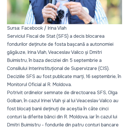
Sursa: Facebook / Irina Vlah
Serviciul Fiscal de Stat (SFS) a decis blocarea
fondurilor deținute de fosta bașcană a autonomiei
găgăuze, Irina Vlah, Veaceslav Valico și Dmitri
Buimistru, în baza
deciziei din 5 septembrie
a
Consiliului Interinstituțional de Supervizare (CIS).
Deciziile SFS au fost publicate marți, 16 septembrie, în
Monitorul Oficial al R. Moldova.
Potrivit ordinelor semnate de directoarea SFS, Olga
Golban, în cazul Irinei Vlah și al lui Veaceslav Valico au
fost blocați banii deținuți de aceștia în câte cinci
conturi la diferite bănci din R. Moldova, iar în cazul lui
Dmitri Buimistru - fondurile din patru conturi bancare