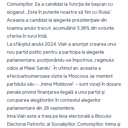
Comuniștilor. Ea a candidat la funcția de bașcan cu
sloganul:
„Este în puterile noastre să fim cu Rusia”
.
Aceasta a candidat la alegerile prezidențiale din
toamna anului trecut, acumulând 5,38% din voturile
oferite în turul întâi.
La sfârșitul anului 2024, Vlah a anunțat crearea unui
nou partid politic pentru a participa la alegerile
parlamentare, poziționându-se împotriva
„regimului
odios al Maiei Sandu”
. În ultimul an, aceasta
a
efectuat
numeroase vizite la Moscova, iar membrii
partidului său – „Inima Moldovei” – sunt vizați în dosare
penale privind finanțarea ilegală a unui partid și
coruperea alegătorilor în contextul alegerilor
parlamentare din 28 septembrie.
Irina Vlah este a treia pe lista electorală a Blocului
Electoral Patriotic al Socialiștilor, Comuniștilor, Inima și