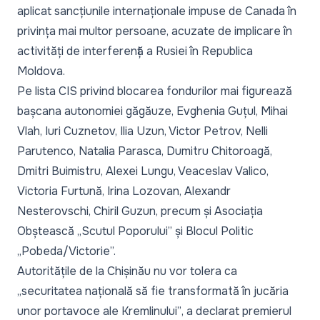
aplicat
sancțiunile internaționale impuse de Canada
în
privința mai multor persoane, acuzate de implicare în
activități de interferență a Rusiei în Republica
Moldova.
Pe lista CIS privind blocarea fondurilor mai figurează
bașcana autonomiei găgăuze, Evghenia Guțul, Mihai
Vlah, Iuri Cuznetov, Ilia Uzun, Victor Petrov, Nelli
Parutenco, Natalia Parasca, Dumitru Chitoroagă,
Dmitri Buimistru, Alexei Lungu, Veaceslav Valico,
Victoria Furtună, Irina Lozovan, Alexandr
Nesterovschi, Chiril Guzun, precum și Asociația
Obștească „Scutul Poporului” și Blocul Politic
„Pobeda/Victorie”.
Autoritățile de la Chișinău nu vor tolera ca
„securitatea națională să fie transformată în jucăria
unor portavoce ale Kremlinului”
,
a declarat
premierul