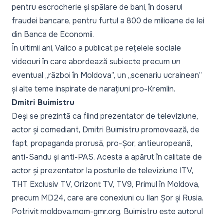
pentru escrocherie și spălare de bani, în dosarul
fraudei bancare, pentru furtul a 800 de milioane de lei
din Banca de Economii.
În ultimii ani, Valico a publicat pe rețelele sociale
videouri în care abordează subiecte precum un
eventual „război în Moldova”, un „scenariu ucrainean”
și alte teme inspirate de narațiuni pro-Kremlin.
Dmitri Buimistru
Deși se prezintă ca fiind prezentator de televiziune,
actor și comediant, Dmitri Buimistru promovează, de
fapt, propaganda prorusă, pro-Șor, antieuropeană,
anti-Sandu și anti-PAS. Acesta a apărut în calitate de
actor și prezentator la posturile de televiziune ITV,
THT Exclusiv TV, Orizont TV, TV9, Primul în Moldova,
precum MD24, care are conexiuni cu Ilan Șor și Rusia.
Potrivit
moldova.mom-gmr.org
, Buimistru este autorul