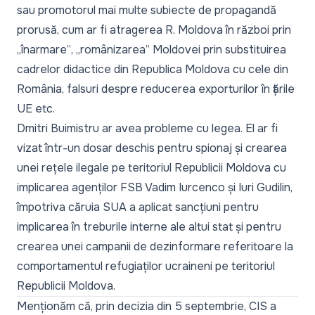
sau promotorul mai multe subiecte de propagandă
prorusă, cum ar fi atragerea R. Moldova în război prin
„înarmare”
,
„românizarea”
Moldovei prin substituirea
cadrelor didactice din Republica Moldova cu cele din
România, falsuri despre reducerea exporturilor în țările
UE etc.
Dmitri Buimistru ar avea probleme cu legea. El ar fi
vizat într-un dosar deschis pentru spionaj și crearea
unei rețele ilegale pe teritoriul Republicii Moldova cu
implicarea agenților FSB Vadim Iurcenco și Iuri Gudilin,
împotriva căruia SUA a aplicat sancțiuni pentru
implicarea în treburile interne ale altui stat și pentru
crearea unei campanii de dezinformare referitoare la
comportamentul refugiaților ucraineni pe teritoriul
Republicii Moldova.
Menționăm că, prin decizia din 5 septembrie, CIS a