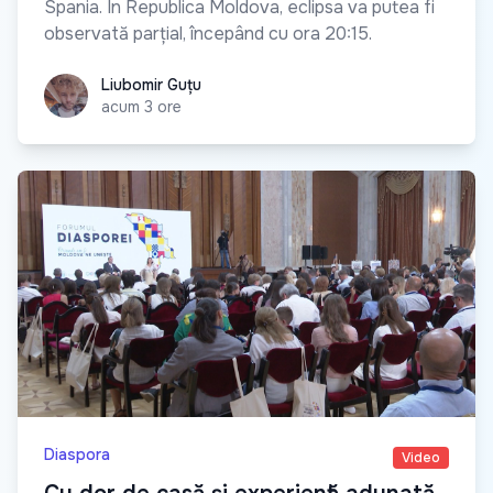
Spania. În Republica Moldova, eclipsa va putea fi
observată parțial, începând cu ora 20:15.
Liubomir Guțu
Liubomir Guțu
acum 3 ore
Diaspora
Video