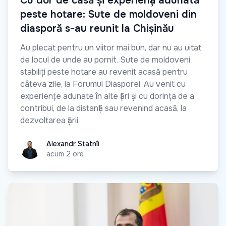
Cu dor de casă și experiență adunată
peste hotare: Sute de moldoveni din
diasporă s-au reunit la Chișinău
Au plecat pentru un viitor mai bun, dar nu au uitat
de locul de unde au pornit. Sute de moldoveni
stabiliți peste hotare au revenit acasă pentru
câteva zile, la Forumul Diasporei. Au venit cu
experiențe adunate în alte țări și cu dorința de a
contribui, de la distanță sau revenind acasă, la
dezvoltarea țării.
Alexandr Statnîi
Alexandr Statnîi
acum 2 ore