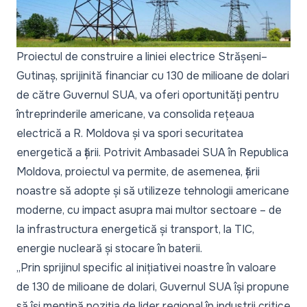
Proiectul de construire a liniei electrice Strășeni–
Gutinaș, sprijinită financiar cu 130 de milioane de dolari
de către Guvernul SUA, va oferi oportunități pentru
întreprinderile americane, va consolida rețeaua
electrică a R. Moldova și va spori securitatea
energetică a țării. Potrivit Ambasadei SUA în Republica
Moldova, proiectul va permite, de asemenea, țării
noastre să adopte și să utilizeze tehnologii americane
moderne, cu impact asupra mai multor sectoare – de
la infrastructura energetică și transport, la TIC,
energie nucleară și stocare în baterii.
„
Prin sprijinul specific al inițiativei noastre în valoare
de 130 de milioane de dolari, Guvernul SUA își propune
să își mențină poziția de lider regional în industrii critice