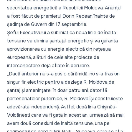
securitatea energetică a Republicii Moldova. Anunțul
a fost făcut de premierul Dorin Recean înainte de
ședința de Guvern din 17 septembrie.
Șeful Executivului a subliniat că noua linie de înaltă
tensiune va elimina șantajul energetic și va garanta
aprovizionarea cu energie electrică din rețeaua
europeană, alături de celelalte proiecte de
interconectare deja aflate în derulare.
„
Dacă anterior nu s-a pus o cărămidă, nu s-a tras un
singur fir electric pentru a dezlega R. Moldova de
șantaj și amenințare, în doar patru ani, datorită
parteneriatelor puternice, R. Moldova își construiește
adevărata independență. Astfel, după linia Chișinău-
Vulcănești care va fi gata în acest an, urmează să mai
avem două conexiuni de înaltă tensiune, una pe
segmentul de nord al țării, Bălți - Suceava, care se află