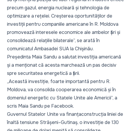
precum gazul, energia nucleară și tehnologia de
optimizare a rețelei. Creșterea oportunităților de
investiții pentru companiile americane în R. Moldova
promovează interesele economice ale ambelor țări și
consolidează relațiile bilaterale
”, se arată în
comunicatul Ambasadei SUA la Chișinău.
Președinta Maia Sandu a salutat investiția americană
și a menționat că acesta marchează un pas decisiv
spre securitatea energetică a țării.
„
Această investiție, foarte importantă pentru R.
Moldova, va consolida cooperarea economică și în
domeniul energetic cu Statele Unite ale Americii
”, a
scris Maia Sandu pe Facebook.
Guvernul Statelor Unite
va finanța
construcția liniei de
înaltă tensiune Strășeni–Gutinaș, o investiție de 130
de milioane de dolari menită să consolideze