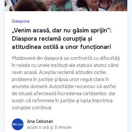
Diaspora
„Venim acasă, dar nu găsim sprijin”:
Diaspora reclamă corupția și
atitudinea ostilă a unor funcționari
Moldovenii din diasporă se confruntă cu dificultăți
în relația cu unele instituții ale statului atunci când
revin acasă. Aceștia reclamă atitudini ostile,
probleme în justiție și lipsa unor reguli clare în
anumite domenii. Autoritățile recunosc că astfel
de situații afectează încrederea cetățenilor, dar
susțin că reformele în justiție și lupta împotriva
corupției continuă.
Ana Cebotari
Ana Cebotari
acum o oră și 5 minute