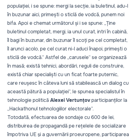
populației, i se spune: mergi la secție, ia buletinul, adu-l
în buzunar aici, primești o sticlă de vodcă, punem noi
bifa. Apoi e chemat următorul și i se spune: „Ține
buletinul completat, mergi, ia unul curat, intri în cabină,
îl bagi în buzunar, din buzunar îl scoți pe cel completat,
îl arunci acolo, pe cel curat ni-l aduci înapoi, primești o
sticlă de vodcă.” Astfel de „carusele” se organizează
în masă; există tehnici, abordări, reguli de construire,
există chiar specialiști cu un ficat foarte puternic,
care reușesc în câteva luni să stabilească un dialog cu
această pătură a populației
”, le spunea specialistul în
tehnologie politică
Alexei Vertunțov
participanților la
„
Hackathonul tehnologiilor electorale
”.
Totodată, efectuarea de sondaje cu 600 de lei,
distribuirea de propagandă pe rețelele de socializare
împotriva UE și a guvernării proeuropene, participarea