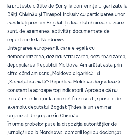
la proteste plătite de Șor și la conferințe organizate la
Bălți, Chișinău și Tiraspol, inclusiv cu participarea unor
candidați precum Bogdat Țîrdea, distribuirea de ziare
sunt, de asemenea, activități documentate de
reporterii de la
Nordnews
.
„Integrarea europeană, care e egală cu
demodernizarea, dezindustrializarea, dezurbanizarea,
depopularea Republicii Moldova. Am arătat asta prin
cifre când am scris „Moldova oligarhică” și
„Societatea civilă”: Republica Moldova degradează
constant la aproape toți indicatorii. Aproape că nu
există un indicator la care să fi crescut
”, spunea, de
exemplu, deputatul Bogdat Țîrdea la un seminar
organizat de grupare în Chișinău.
În urma probelor puse la dispoziția autorităților de
jurnaliștii de la Nordnews, oamenii legii au declanșat