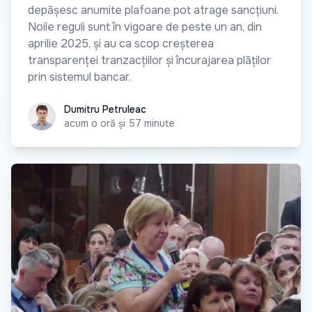
depășesc anumite plafoane pot atrage sancțiuni.
Noile reguli sunt în vigoare de peste un an, din
aprilie 2025, și au ca scop creșterea
transparenței tranzacțiilor și încurajarea plăților
prin sistemul bancar.
Dumitru Petruleac
Dumitru Petruleac
acum o oră și 57 minute