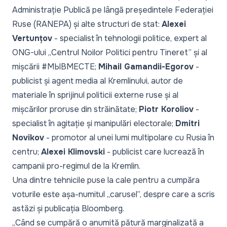
Administrație Publică pe lângă președintele Federației
Ruse (RANEPA) și alte structuri de stat:
Alexei
Vertunțov
- specialist în tehnologii politice, expert al
ONG-ului „Centrul Noilor Politici pentru Tineret” și al
mișcării #МЫВМЕСТЕ;
Mihail Gamandii-Egorov
-
publicist și agent media al Kremlinului, autor de
materiale în sprijinul politicii externe ruse și al
mișcărilor proruse din străinătate;
Piotr Koroliov
-
specialist în agitație și manipulări electorale;
Dmitri
Novikov
- promotor al unei lumi multipolare cu Rusia în
centru;
Alexei Klimovski
- publicist care lucrează în
campanii pro-regimul de la Kremlin.
Una dintre tehnicile puse la cale pentru a cumpăra
voturile este așa-numitul „
carusel
”, despre care a scris
astăzi și publicația
Bloomberg
.
„
Când se cumpără o anumită pătură marginalizată a