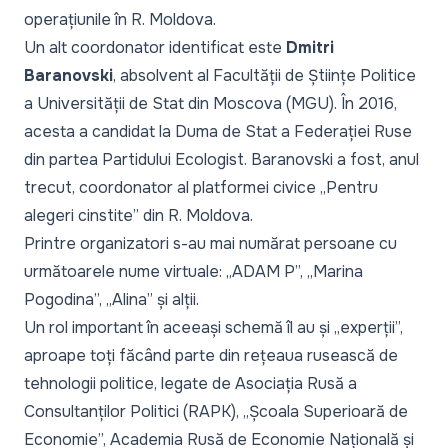
operațiunile în R. Moldova.
Un alt coordonator identificat este
Dmitri
Baranovski
, absolvent al Facultății de Științe Politice
a Universității de Stat din Moscova (MGU). În 2016,
acesta a candidat la Duma de Stat a Federației Ruse
din partea Partidului Ecologist. Baranovski a fost, anul
trecut, coordonator al platformei civice „Pentru
alegeri cinstite” din R. Moldova.
Printre organizatori s-au mai numărat persoane cu
următoarele nume virtuale: „ADAM P”, „Marina
Pogodina”, „Alina” și alții.
Un rol important în aceeași schemă îl au și „
experții
”,
aproape toți făcând parte din rețeaua rusească de
tehnologii politice, legate de Asociația Rusă a
Consultanților Politici (RAPK), „Școala Superioară de
Economie”, Academia Rusă de Economie Națională și