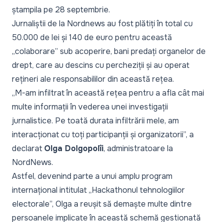
ștampila pe 28 septembrie.
Jurnaliștii de la Nordnews au fost plătiți în total cu
50.000 de lei și 140 de euro pentru această
„
colaborare
” sub acoperire, bani predați organelor de
drept, care au descins cu percheziții și au operat
rețineri ale responsabililor din această rețea.
„
M-am infiltrat în această rețea pentru a afla cât mai
multe informații în vederea unei investigații
jurnalistice. Pe toată durata infiltrării mele, am
interacționat cu toți participanții și organizatorii
”, a
declarat
Olga Dolgopolîi
, administratoare la
NordNews.
Astfel, devenind parte a unui amplu program
internațional intitulat „
Hackathonul tehnologiilor
electorale
”, Olga a reușit să demaște multe dintre
persoanele implicate în această schemă gestionată