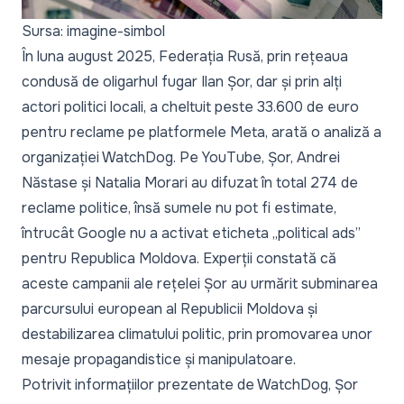
Sursa: imagine-simbol
În luna august 2025, Federația Rusă, prin rețeaua
condusă de oligarhul fugar Ilan Șor, dar și prin alți
actori politici locali, a cheltuit peste 33.600 de euro
pentru reclame pe platformele Meta, arată o analiză a
organizației WatchDog. Pe YouTube, Șor, Andrei
Năstase și Natalia Morari au difuzat în total 274 de
reclame politice, însă sumele nu pot fi estimate,
întrucât Google nu a activat eticheta „political ads”
pentru Republica Moldova. Experții constată că
aceste campanii ale rețelei Șor au urmărit subminarea
parcursului european al Republicii Moldova și
destabilizarea climatului politic, prin promovarea unor
mesaje propagandistice și manipulatoare.
Potrivit
informațiilor prezentate de WatchDog
, Șor