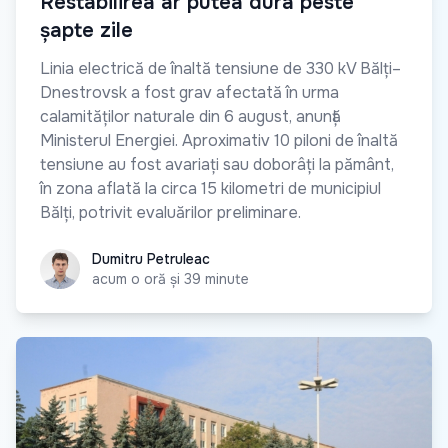
Restabilirea ar putea dura peste
șapte zile
Linia electrică de înaltă tensiune de 330 kV Bălți–
Dnestrovsk a fost grav afectată în urma
calamităților naturale din 6 august, anunță
Ministerul Energiei. Aproximativ 10 piloni de înaltă
tensiune au fost avariați sau doborâți la pământ,
în zona aflată la circa 15 kilometri de municipiul
Bălți, potrivit evaluărilor preliminare.
Dumitru Petruleac
Dumitru Petruleac
acum o oră și 39 minute