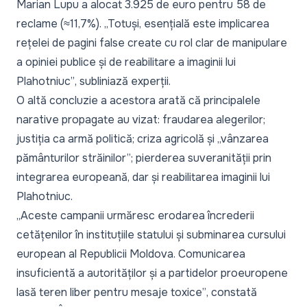
Marian Lupu a alocat 3.925 de euro pentru 58 de
reclame (≈11,7%).
„Totuși, esențială este implicarea
rețelei de pagini false create cu rol clar de manipulare
a opiniei publice și de reabilitare a imaginii lui
Plahotniuc”
, subliniază experții.
O altă concluzie a acestora arată că principalele
narative propagate au vizat: fraudarea alegerilor;
justiția ca armă politică; criza agricolă și „vânzarea
pământurilor străinilor”; pierderea suveranității prin
integrarea europeană, dar și reabilitarea imaginii lui
Plahotniuc.
„Aceste campanii urmăresc erodarea încrederii
cetățenilor în instituțiile statului și subminarea cursului
european al Republicii Moldova. Comunicarea
insuficientă a autorităților și a partidelor proeuropene
lasă teren liber pentru mesaje toxice”
, constată