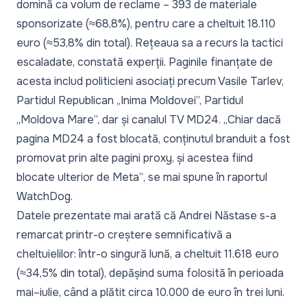
domină ca volum de reclame – 393 de materiale
sponsorizate (≈68,8%), pentru care a cheltuit 18.110
euro (≈53,8% din total). Rețeaua sa a recurs la tactici
escaladate, constată experții. Paginile finanțate de
acesta includ politicieni asociați precum Vasile Tarlev,
Partidul Republican „Inima Moldovei”, Partidul
„Moldova Mare”, dar și canalul TV MD24.
„Chiar dacă
pagina MD24 a fost blocată, conținutul branduit a fost
promovat prin alte pagini proxy, și acestea fiind
blocate ulterior de Meta”
, se mai spune în raportul
WatchDog.
Datele prezentate mai arată că Andrei Năstase s-a
remarcat printr-o creștere semnificativă a
cheltuielilor: într-o singură lună, a cheltuit 11.618 euro
(≈34,5% din total), depășind suma folosită în perioada
mai–iulie, când a plătit circa 10.000 de euro în trei luni.