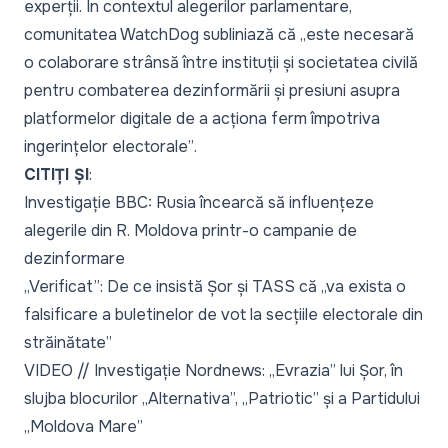
experții. În contextul alegerilor parlamentare,
comunitatea WatchDog subliniază că
„este necesară
o colaborare strânsă între instituții și societatea civilă
pentru combaterea dezinformării și presiuni asupra
platformelor digitale de a acționa ferm împotriva
ingerințelor electorale”
.
CITIȚI ȘI
:
Investigație BBC: Rusia încearcă să influențeze
alegerile din R. Moldova printr-o campanie de
dezinformare
„Verificat”: De ce insistă Șor și TASS că „va exista o
falsificare a buletinelor de vot la secțiile electorale din
străinătate”
VIDEO // Investigație Nordnews: „Evrazia” lui Șor, în
slujba blocurilor „Alternativa”, „Patriotic” și a Partidului
„Moldova Mare”