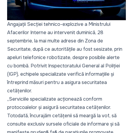
Angajații Secției tehnico-explozive a Ministrului
Afacerilor Interne au intervenit duminică, 28
septembrie, la mai multe adrese din Zona de
Securitate, după ce autoritățile au fost sesizate, prin
apeluri telefonice robotizate, despre posibile alerte
cu bombă. Potrivit Inspectoratului General al Poliției
(IGP), echipele specializate verifică informațiile și
întreprind măsuri pentru a asigura securitatea
cetățenilor.
„
Serviciile specializate acționează conform
protocoalelor și asigură securitatea cetățenilor.
Totodată, încurajăm cetățenii să meargă la vot, să
consulte exclusiv sursele oficiale de informare și să
manifeste prudență față de narațiunile promovate