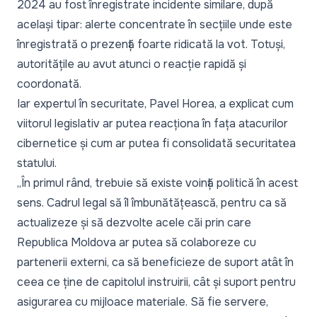
2024 au fost înregistrate incidente similare, după
același tipar: alerte concentrate în secțiile unde este
înregistrată o prezență foarte ridicată la vot. Totuși,
autoritățile au avut atunci o reacție rapidă și
coordonată.
Iar expertul în securitate, Pavel Horea, a explicat cum
viitorul legislativ ar putea reacționa în fața atacurilor
cibernetice și cum ar putea fi consolidată securitatea
statului.
„
În primul rând, trebuie să existe voință politică în acest
sens. Cadrul legal să îl îmbunătățească, pentru ca să
actualizeze și să dezvolte acele căi prin care
Republica Moldova ar putea să colaboreze cu
partenerii externi, ca să beneficieze de suport atât în
ceea ce ține de capitolul instruirii, cât și suport pentru
asigurarea cu mijloace materiale. Să fie servere,