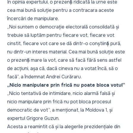
În opinia expertului, o prezență ridicată la urne este
cea mai bună soluție pentru a contracara aceste
încercări de manipulare.
„
Noi suntem o democrație electorală consolidată și
trebuie să luptăm pentru fiecare vot, fiecare vot
cinstit, fiecare vot care se dă dintr-o conștiință pură,
nu dintr-un interes material. Cea mai bună soluție este
o prezență mare la vot, care să facă fără sens astfel
de acțiuni, așa că, dacă cineva nu a votat încă, să o
facă
”, a îndemnat Andrei Curăraru.
„Nicio manipulare prin frică nu poate bloca votul”
„Nicio tentativă de intimidare, nicio alarmă falsă și
nicio manipulare prin frică nu pot bloca procesul
democratic de vot”, a menționat, la Moldova 1, și
expertul Grigore Guzun.
Acesta a reamintit că și la alegerile prezidențiale din