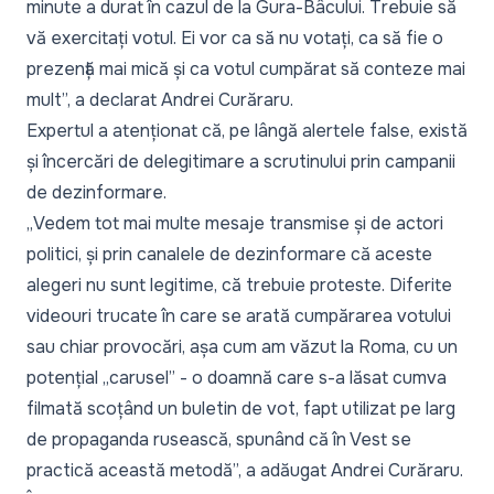
minute a durat în cazul de la Gura-Bâcului. Trebuie să
vă exercitați votul. Ei vor ca să nu votați, ca să fie o
prezență mai mică și ca votul cumpărat să conteze mai
mult
”, a declarat Andrei Curăraru.
Expertul a atenționat că, pe lângă alertele false, există
și încercări de delegitimare a scrutinului prin campanii
de dezinformare.
„
Vedem tot mai multe mesaje transmise și de actori
politici, și prin canalele de dezinformare că aceste
alegeri nu sunt legitime, că trebuie proteste. Diferite
videouri trucate în care se arată cumpărarea votului
sau chiar provocări, așa cum am văzut la Roma, cu un
potențial „carusel” - o doamnă care s-a lăsat cumva
filmată scoțând un buletin de vot, fapt utilizat pe larg
de propaganda rusească, spunând că în Vest se
practică această metodă
”, a adăugat Andrei Curăraru.