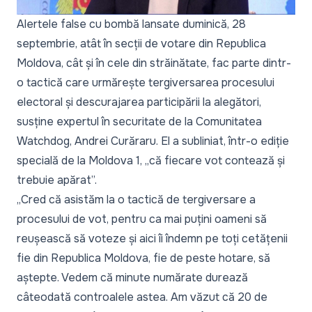
Alertele false cu bombă lansate duminică, 28
septembrie, atât în secții de votare din Republica
Moldova, cât și în cele din străinătate, fac parte dintr-
o tactică care urmărește tergiversarea procesului
electoral și descurajarea participării la alegători,
susține expertul în securitate de la Comunitatea
Watchdog, Andrei Curăraru. El a subliniat, într-o ediție
specială de la Moldova 1, „
că fiecare vot contează și
trebuie apărat
”.
„
Cred că asistăm la o tactică de tergiversare a
procesului de vot, pentru ca mai puțini oameni să
reușească să voteze și aici îi îndemn pe toți cetățenii
fie din Republica Moldova, fie de peste hotare, să
aștepte. Vedem că minute numărate durează
câteodată controalele astea. Am văzut că 20 de