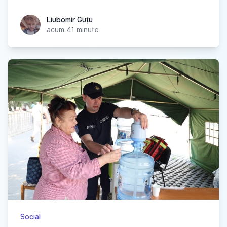
Liubomir Guțu
Liubomir Guțu
acum 41 minute
Social