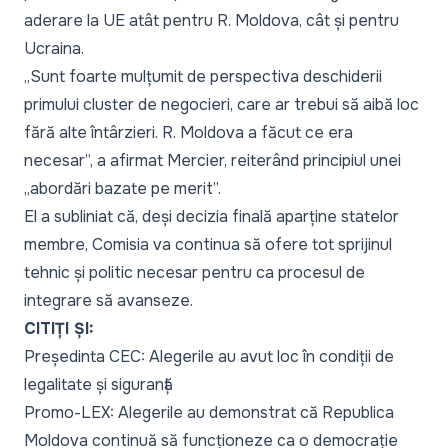
aderare la UE atât pentru R. Moldova, cât și pentru
Ucraina.
„
Sunt foarte mulțumit de perspectiva deschiderii
primului cluster de negocieri, care ar trebui să aibă loc
fără alte întârzieri. R. Moldova a făcut ce era
necesar
”, a afirmat Mercier, reiterând principiul unei
„
abordări bazate pe merit
”.
El a subliniat că, deși decizia finală aparține statelor
membre, Comisia va continua să ofere tot sprijinul
tehnic și politic necesar pentru ca procesul de
integrare să avanseze.
CITIȚI ȘI:
Președinta CEC: Alegerile au avut loc în condiții de
legalitate și siguranță
Promo-LEX: Alegerile au demonstrat că Republica
Moldova continuă să funcționeze ca o democrație