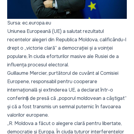
Sursa: ec.europa.eu
Uniunea Europeană (UE) a salutat rezultatul
recentelor alegeri din Republica Moldova, calificându-l
drept o „
victorie clară
” a democrației și a voinței
populare, în ciuda eforturilor masive ale Rusiei de a
influența procesul electoral.
Guillaume Mercier, purtătorul de cuvânt al Comisiei
Europene, responsabil pentru cooperare
internațională și extinderea UE, a declarat într-o
conferință de presă
că „
poporul moldovean a câștigat
”
și că a fost transmis un semnal puternic în favoarea
valorilor europene.
„
R. Moldova a făcut o alegere clară pentru libertate,
democrație și Europa. În ciuda tuturor interferențelor