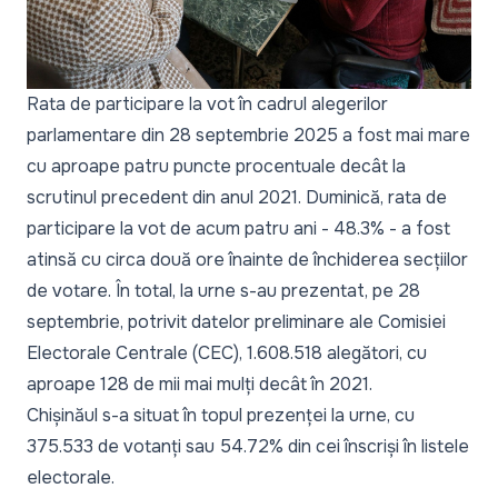
Rata de participare la vot în cadrul alegerilor
parlamentare din 28 septembrie 2025 a fost mai mare
cu aproape patru puncte procentuale decât la
scrutinul precedent din anul 2021. Duminică, rata de
participare la vot de acum patru ani - 48.3% - a fost
atinsă cu circa două ore înainte de închiderea secțiilor
de votare. În total, la urne s-au prezentat, pe 28
septembrie, potrivit datelor preliminare ale Comisiei
Electorale Centrale (CEC), 1.608.518 alegători, cu
aproape 128 de mii mai mulți decât în 2021.
Chișinăul s-a situat în topul prezenței la urne, cu
375.533 de votanți sau 54.72% din cei înscriși în listele
electorale.