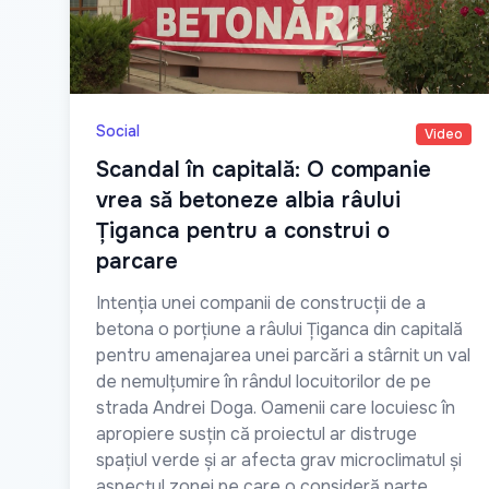
Social
Video
Scandal în capitală: O companie
vrea să betoneze albia râului
Țiganca pentru a construi o
parcare
Intenția unei companii de construcții de a
betona o porțiune a râului Țiganca din capitală
pentru amenajarea unei parcări a stârnit un val
de nemulțumire în rândul locuitorilor de pe
strada Andrei Doga. Oamenii care locuiesc în
apropiere susțin că proiectul ar distruge
spațiul verde și ar afecta grav microclimatul și
aspectul zonei pe care o consideră parte