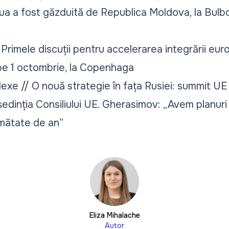
ua a fost găzduită de Republica Moldova, la Bulbo
 Primele discuții pentru accelerarea integrării eu
pe 1 octombrie, la Copenhaga
xe // O nouă strategie în fața Rusiei: summit UE 
dinția Consiliului UE. Gherasimov: „Avem planuri 
mătate de an”
Eliza Mihalache
Autor