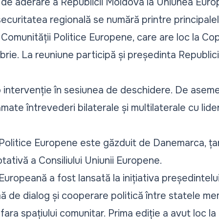
 de aderare a Republicii Moldova la Uniunea Euro
ecuritatea regională se numără printre principalel
 Comunității Politice Europene, care are loc la 
brie. La reuniune participă și președinta Republic
intervenție în sesiunea de deschidere. De aseme
ate întrevederi bilaterale și multilaterale cu lide
Politice Europene este găzduit de Danemarca, țar
tativă a Consiliului Uniunii Europene.
uropeană a fost lansată la inițiativa președintel
ă de dialog și cooperare politică între statele me
afara spațiului comunitar. Prima ediție a avut loc l