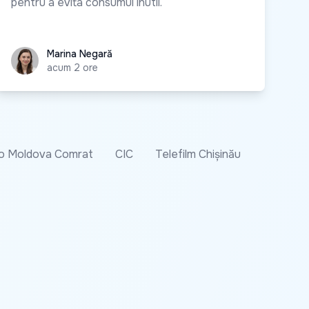
pentru a evita consumul inutil.
Marina Negară
Marina Negară
acum 2 ore
o Moldova Comrat
CIC
Telefilm Chișinău