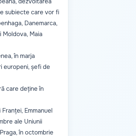
peană, dezvoltarea
e subiecte care vor fi
Copenhaga, Danemarca,
ii Moldova, Maia
nea, în marja
ri europeni, șefi de
ă care deține în
ui Franței, Emmanuel
mbre ale Uniunii
a Praga, în octombrie