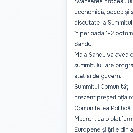
Avansarea procesului
economică, pacea și s
discutate la Summitul
în perioada 1-2 octom
Sandu.
Maia Sandu va avea o 
summitului, are program
stat și de guvern.
Summitul Comunității 
prezent președinția ro
Comunitatea Politică E
Macron, ca o platform
Europene și țările din 