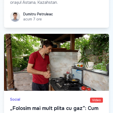
orașul Astana, Kazahstan.
Dumitru Petruleac
Dumitru Petruleac
acum 7 ore
Social
Video
„Folosim mai mult plita cu gaz”: Cum