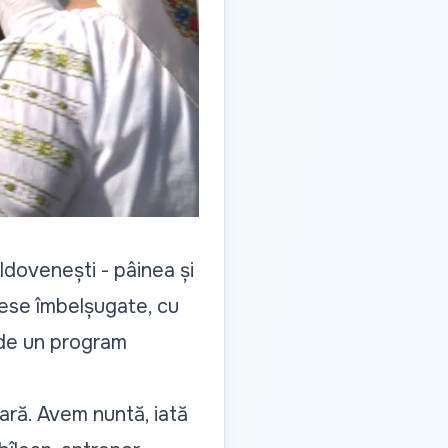
oldovenești - pâinea și
mese îmbelșugate, cu
 de un program
nară. Avem nuntă, iată