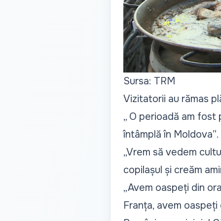
Sursa: TRM
Vizitatorii au rămas pl
„ O perioadă am fost p
întâmplă în Moldova”
.
„Vrem să vedem cultur
copilașul și creăm ami
„Avem oaspeți din oraș
Franța, avem oaspeți d