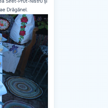
ea Siret-Prut-Nistru și
lae Drăgănel.