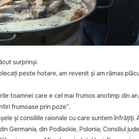
ăcut surprinși.
lecați peste hotare, am revenit și am rămas plăcu
ile toamnei care e cel mai frumos anotimp din a
ntiri frumoase prin poze”
.
ele și consiliile raionale cu care suntem înfrățiți.
in Germania, din Podlaskie, Polonia; Consiliul jude