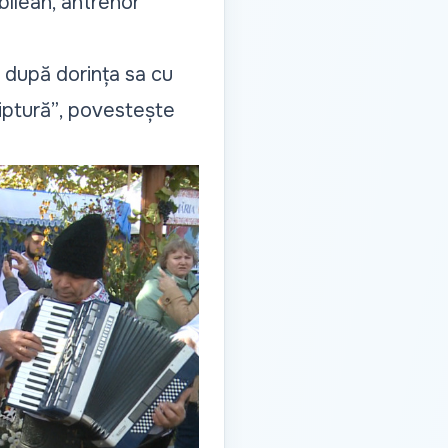
bîlean, antrenor
 după dorința sa cu
iptură”
, povestește