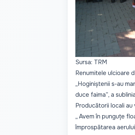
Sursa: TRM
Renumitele ulcioare di
„Hoginiștenii s-au man
duce faima”
, a sublin
Producătorii locali au
„ Avem în punguțe flo
împrospătarea aerului