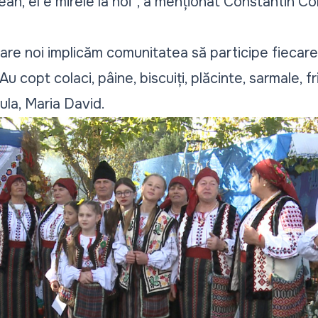
n, el e mirele la noi”
, a menționat Constantin Co
are noi implicăm comunitatea să participe fiecare
u copt colaci, pâine, biscuiți, plăcinte, sarmale, fr
ula, Maria David.