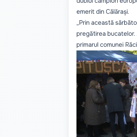
dublul campion europea
emerit din Călărași.
„Prin această sărbăto
pregătirea bucatelor. A
primarul comunei Răci