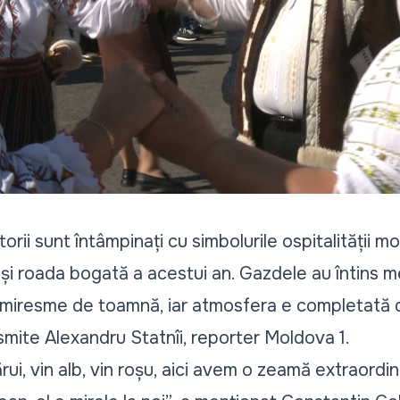
torii sunt întâmpinați cu simbolurile ospitalității m
n și roada bogată a acestui an. Gazdele au întins 
i miresme de toamnă, iar atmosfera e completată
nsmite Alexandru Statnîi, reporter Moldova 1.
ărui, vin alb, vin roșu, aici avem o zeamă extraordi