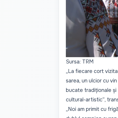
Sursa: TRM
„La fiecare cort vizita
sarea, un ulcior cu vi
bucate tradiționale ș
cultural-artistic”
, tra
„Noi am primit cu frig