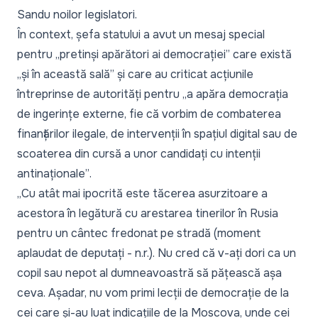
Sandu noilor legislatori.
În context, șefa statului a avut un mesaj special
pentru
„pretinși apărători ai democrației”
care există
„
și în această sală”
și care au criticat acțiunile
întreprinse de autorități pentru „
a apăra democrația
de ingerințe externe, fie că vorbim de combaterea
finanțărilor ilegale, de intervenții în spațiul digital sau de
scoaterea din cursă a unor candidați cu intenții
antinaționale”
.
„
Cu atât mai ipocrită este tăcerea asurzitoare a
acestora în legătură cu arestarea tinerilor în Rusia
pentru un cântec fredonat pe stradă (moment
aplaudat de deputați - n.r.). Nu cred că v-ați dori ca un
copil sau nepot al dumneavoastră să pățească așa
ceva. Așadar, nu vom primi lecții de democrație de la
cei care și-au luat indicațiile de la Moscova, unde cei