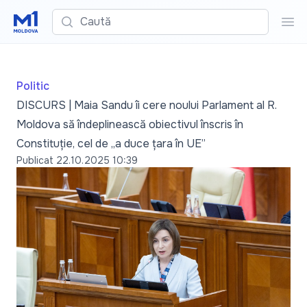
Caută
Cau
Politic
DISCURS | Maia Sandu îi cere noului Parlament al R.
Moldova să îndeplinească obiectivul înscris în
Constituție, cel de „a duce țara în UE”
Publicat
22.10.2025 10:39