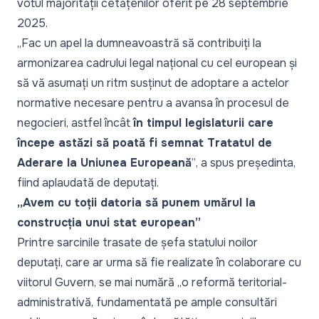
votul majorității cetățenilor oferit pe 28 septembrie
2025.
„
Fac un apel la dumneavoastră să contribuiți la
armonizarea cadrului legal național cu cel european și
să vă asumați un ritm susținut de adoptare a actelor
normative necesare pentru a avansa în procesul de
negocieri, astfel încât
în timpul legislaturii care
începe astăzi să poată fi semnat Tratatul de
Aderare la Uniunea Europeană
”
, a spus președinta,
fiind aplaudată de deputați.
„Avem cu toții datoria să punem umărul la
construcția unui stat european”
Printre sarcinile trasate de șefa statului noilor
deputați, care ar urma să fie realizate în colaborare cu
viitorul Guvern, se mai numără „
o reformă teritorial-
administrativă, fundamentată pe ample consultări