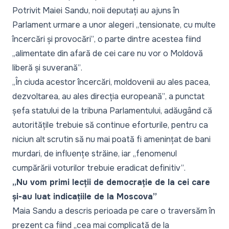
Potrivit Maiei Sandu, noii deputați au ajuns în
Parlament urmare a unor alegeri „
tensionate, cu multe
încercări și provocări”
, o parte dintre acestea fiind
„
alimentate din afară de cei care nu vor o Moldovă
liberă și suverană”
.
„
În ciuda acestor încercări, moldovenii au ales pacea,
dezvoltarea, au ales direcția europeană”
, a punctat
șefa statului de la tribuna Parlamentului, adăugând că
autoritățile trebuie să continue eforturile, pentru ca
niciun alt scrutin să nu mai poată fi amenințat de bani
murdari, de influențe străine, iar „
fenomenul
cumpărării voturilor trebuie eradicat definitiv”
.
„Nu vom primi lecții de democrație de la cei care
și-au luat indicațiile de la Moscova”
Maia Sandu a descris perioada pe care o traversăm în
prezent ca fiind „
cea mai complicată de la