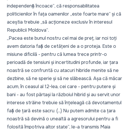
independență încoace”
, că responsabilitatea
politicienilor în fața oamenilor „
este foarte mare”
și că
aceștia trebuie „
să acționeze exclusiv în interesul
Republicii Moldova”
.
„
Pacea este bunul nostru cel mai de preț, iar noi toți
avem datoria față de cetățeni de a o proteja. Este o
misiune dificilă - pentru că lumea trece printr-o
perioadă de tensiuni și incertitudini profunde, iar țara
noastră se confruntă cu atacuri hibride menite să ne
dezbine, să ne sperie și să ne slăbească. Așa că măcar
acum, în ceasul al 12-lea, cei care - pentru putere și
bani - au fost părtași la războiul hibrid și au servit unor
interese străine trebuie să înțeleagă că devotamentul
față de țară este sacru. (...) Nu putem admite ca țara
noastră să devină o unealtă a agresorului pentru a fi
folosită împotriva altor state”
, le-a transmis Maia