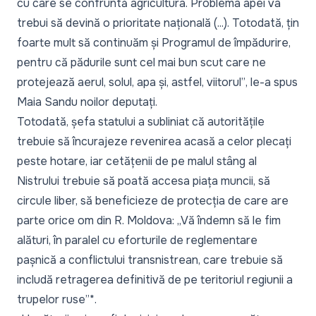
cu care se confruntă agricultura. Problema apei va
trebui să devină o prioritate națională (...). Totodată, țin
foarte mult să continuăm și Programul de împădurire,
pentru că pădurile sunt cel mai bun scut care ne
protejează aerul, solul, apa și, astfel, viitorul”
, le-a spus
Maia Sandu noilor deputați.
Totodată, șefa statului a subliniat că autoritățile
trebuie să încurajeze revenirea acasă a celor plecați
peste hotare, iar cetățenii de pe malul stâng al
Nistrului trebuie să poată accesa piața muncii, să
circule liber, să beneficieze de protecția de care are
parte orice om din R. Moldova: „Vă îndemn să le fim
alături, în paralel cu eforturile de reglementare
pașnică a conflictului transnistrean, care trebuie să
includă retragerea definitivă de pe teritoriul regiunii a
trupelor ruse”*.