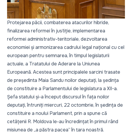
Protejarea păcii, combaterea atacurilor hibride,
finalizarea reformei în justiție, implementarea
reformei administrativ-teritoriale, dezvoltarea
economiei și armonizarea cadrului legal național cu cel
european pentru semnarea, în timpul legislaturii
actuale, a Tratatului de Aderare la Uniunea
Europeană. Acestea sunt principalele sarcini trasate
de președinta Maia Sandu noilor deputați,
la ședința
de constituire a Parlamentului de legislatura a XII-a.
Șefa statului și-a început discursul în fața noilor
deputați, întruniți miercuri, 22 octombrie, în ședința de
constituire a noului Parlament, prin a spune că
cetățenii R. Moldova le-au încredințat în primul rând
misiunea de
„a păstra pacea”
în țara noastră.