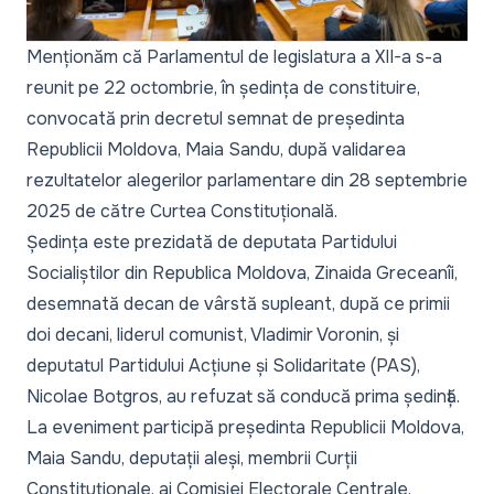
Menționăm că Parlamentul de legislatura a XII-a s-a
reunit pe 22 octombrie, în ședința de constituire,
convocată prin decretul semnat de președinta
Republicii Moldova, Maia Sandu, după validarea
rezultatelor alegerilor parlamentare din 28 septembrie
2025 de către Curtea Constituțională.
Ședința este prezidată de deputata Partidului
Socialiștilor din Republica Moldova, Zinaida Greceanîi,
desemnată decan de vârstă supleant, după ce primii
doi decani, liderul comunist, Vladimir Voronin, și
deputatul Partidului Acțiune și Solidaritate (PAS),
Nicolae Botgros, au refuzat să conducă prima ședință.
La eveniment participă președinta Republicii Moldova,
Maia Sandu, deputații aleși, membrii Curții
Constituționale, ai Comisiei Electorale Centrale,