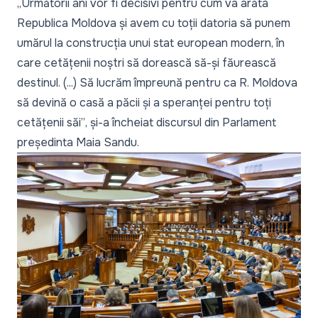
„
Următorii ani vor fi decisivi pentru cum va arăta
Republica Moldova și avem cu toții datoria să punem
umărul la construcția unui stat european modern, în
care cetățenii noștri să dorească să-și făurească
destinul. (...) Să lucrăm împreună pentru ca R. Moldova
să devină o casă a păcii și a speranței pentru toți
cetățenii săi”
, și-a încheiat discursul din Parlament
președinta Maia Sandu.