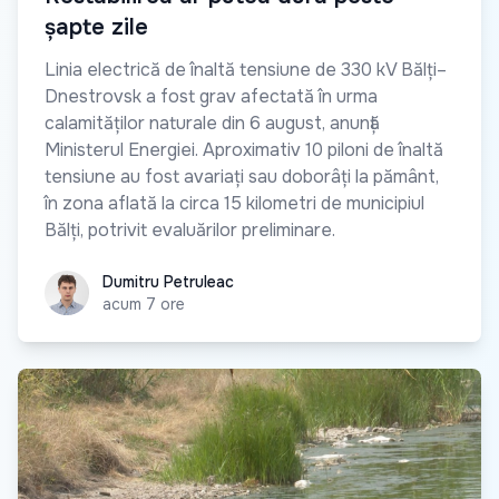
șapte zile
Linia electrică de înaltă tensiune de 330 kV Bălți–
Dnestrovsk a fost grav afectată în urma
calamităților naturale din 6 august, anunță
Ministerul Energiei. Aproximativ 10 piloni de înaltă
tensiune au fost avariați sau doborâți la pământ,
în zona aflată la circa 15 kilometri de municipiul
Bălți, potrivit evaluărilor preliminare.
Dumitru Petruleac
Dumitru Petruleac
acum 7 ore