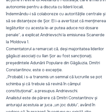
autonomie pentru a discuta cu liderii locali,
îndemnându-i să colaboreze cu autoritățile centrale și
să se distanțeze de Șor. El i-a avertizat că menținerea
legăturilor cu acesta le-ar putea aduce noi dosare
penale”
, a explicat Andrievschi la emisiunea
Scaner
de
la Moldova 1.
Comentatorul a remarcat că, deși majoritatea liderilor
găgăuzi asociați cu Ilan Șor au fost sancționați,
președintele Adunării Populare din Găgăuzia, Dmitri
Constantinov, este o excepție.
„Probabil, i s-a transmis un semnal că lucrurile se pot
schimba și că trebuie să revină în câmpul
constituțional”
, a presupus Andrievschi.
Analistul este de părere că Dmitri Constantinov și
anturajul acestuia ar juca „
un joc dublu”
, având în
vedere că, în prezent, în regiune nu există alte