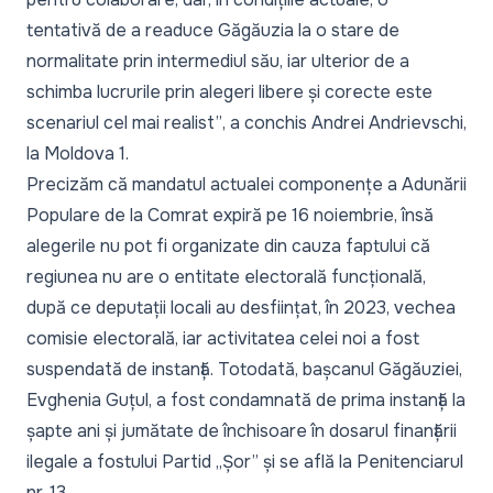
tentativă de a readuce Găgăuzia la o stare de
normalitate prin intermediul său, iar ulterior de a
schimba lucrurile prin alegeri libere și corecte este
scenariul cel mai realist”
, a conchis Andrei Andrievschi,
la Moldova 1.
Precizăm că mandatul actualei componențe a Adunării
Populare de la Comrat expiră pe 16 noiembrie, însă
alegerile nu pot fi organizate din cauza faptului că
regiunea nu are o entitate electorală funcțională,
după ce deputații locali au desființat, în 2023, vechea
comisie electorală, iar activitatea celei noi a fost
suspendată de instanță. Totodată, bașcanul Găgăuziei,
Evghenia Guțul, a fost condamnată de prima instanță la
șapte ani și jumătate de închisoare în dosarul finanțării
ilegale a fostului Partid „Șor” și se află la Penitenciarul
nr. 13.