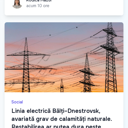
Rodica Mazur
Rodica Mazur
acum 10 ore
Social
Linia electrică Bălți–Dnestrovsk,
avariată grav de calamități naturale.
Restabilirea ar putea dura peste