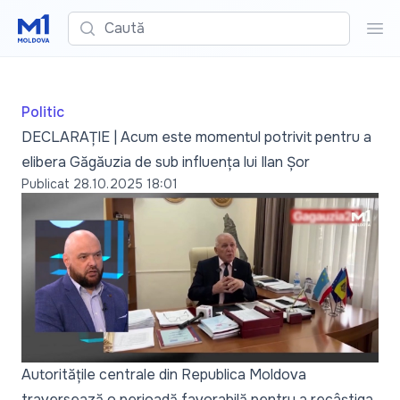
Caută
Cau
Politic
DECLARAȚIE | Acum este momentul potrivit pentru a
elibera Găgăuzia de sub influența lui Ilan Șor
Publicat
28.10.2025 18:01
Autoritățile centrale din Republica Moldova
traversează o perioadă favorabilă pentru a recâștiga