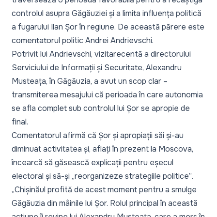
controlul asupra Găgăuziei și a limita influența politică
a fugarului Ilan Șor în regiune. De această părere este
comentatorul politic Andrei Andrievschi.
Potrivit lui Andrievschi,
vizita
recentă a directorului
Serviciului de Informații și Securitate, Alexandru
Musteața, în Găgăuzia, a avut un scop clar –
transmiterea mesajului că perioada în care autonomia
se afla complet sub controlul lui Șor se apropie de
final.
Comentatorul afirmă că Șor și apropiații săi și-au
diminuat activitatea și, aflați în prezent la Moscova,
încearcă să găsească explicații pentru eșecul
electoral și să-și
„reorganizeze strategiile politice”
.
„Chișinăul profită de acest moment pentru a smulge
Găgăuzia din mâinile lui Șor. Rolul principal în această
acțiune îi revine lui Alexandru Musteața, care a mers în