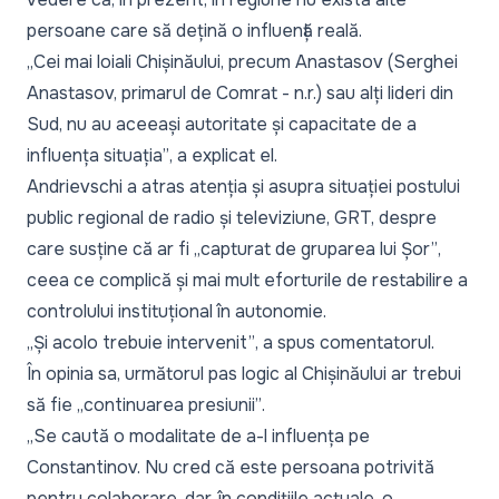
persoane care să dețină o influență reală.
„Cei mai loiali Chișinăului, precum Anastasov (Serghei
Anastasov, primarul de Comrat - n.r.) sau alți lideri din
Sud, nu au aceeași autoritate și capacitate de a
influența situația”
, a explicat el.
Andrievschi a atras atenția și asupra situației postului
public regional de radio și televiziune, GRT, despre
care susține că ar fi
„capturat de gruparea lui Șor”
,
ceea ce complică și mai mult eforturile de restabilire a
controlului instituțional în autonomie.
„Și acolo trebuie intervenit”
, a spus comentatorul.
În opinia sa, următorul pas logic al Chișinăului ar trebui
să fie
„continuarea presiunii”
.
„Se caută o modalitate de a-l influența pe
Constantinov. Nu cred că este persoana potrivită
pentru colaborare, dar, în condițiile actuale, o