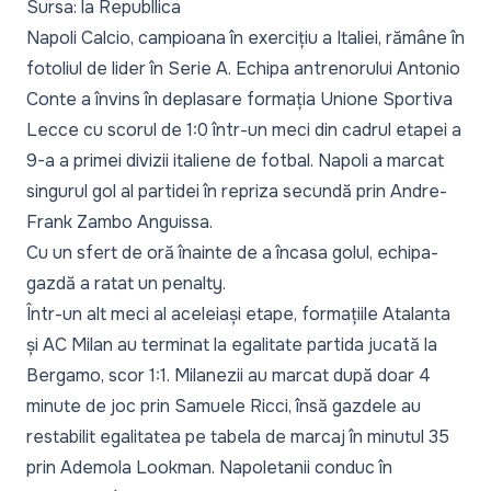
Sursa: la Republlica
Napoli Calcio, campioana în exercițiu a Italiei, rămâne în
fotoliul de lider în Serie A. Echipa antrenorului Antonio
Conte a învins în deplasare formația Unione Sportiva
Lecce cu scorul de 1:0 într-un meci din cadrul etapei a
9-a a primei divizii italiene de fotbal. Napoli a marcat
singurul gol al partidei în repriza secundă prin Andre-
Frank Zambo Anguissa.
Cu un sfert de oră înainte de a încasa golul, echipa-
gazdă a ratat un penalty.
Într-un alt meci al aceleiași etape, formațiile Atalanta
și AC Milan au terminat la egalitate partida jucată la
Bergamo, scor 1:1. Milanezii au marcat după doar 4
minute de joc prin Samuele Ricci, însă gazdele au
restabilit egalitatea pe tabela de marcaj în minutul 35
prin Ademola Lookman. Napoletanii conduc în