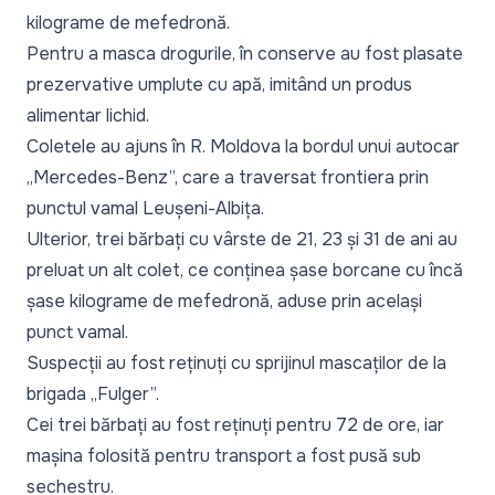
kilograme de mefedronă.
Pentru a masca drogurile, în conserve au fost plasate
prezervative umplute cu apă, imitând un produs
alimentar lichid.
Coletele au ajuns în R. Moldova la bordul unui autocar
„Mercedes-Benz”, care a traversat frontiera prin
punctul vamal Leușeni-Albița.
Ulterior, trei bărbați cu vârste de 21, 23 și 31 de ani au
preluat un alt colet, ce conținea șase borcane cu încă
șase kilograme de mefedronă, aduse prin același
punct vamal.
Suspecții au fost reținuți cu sprijinul mascaților de la
brigada „Fulger”.
Cei trei bărbați au fost reținuți pentru 72 de ore, iar
mașina folosită pentru transport a fost pusă sub
sechestru.