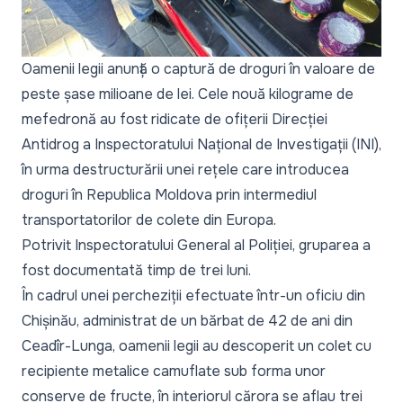
Oamenii legii anunță o captură de droguri în valoare de
peste șase milioane de lei. Cele nouă kilograme de
mefedronă au fost ridicate de ofițerii Direcției
Antidrog a Inspectoratului Național de Investigații (INI),
în urma destructurării unei rețele care introducea
droguri în Republica Moldova prin intermediul
transportatorilor de colete din Europa.
Potrivit Inspectoratului General al Poliției, gruparea a
fost documentată timp de trei luni.
În cadrul unei percheziții efectuate într-un oficiu din
Chișinău, administrat de un bărbat de 42 de ani din
Ceadîr-Lunga, oamenii legii au descoperit un colet cu
recipiente metalice camuflate sub forma unor
conserve de fructe, în interiorul cărora se aflau trei