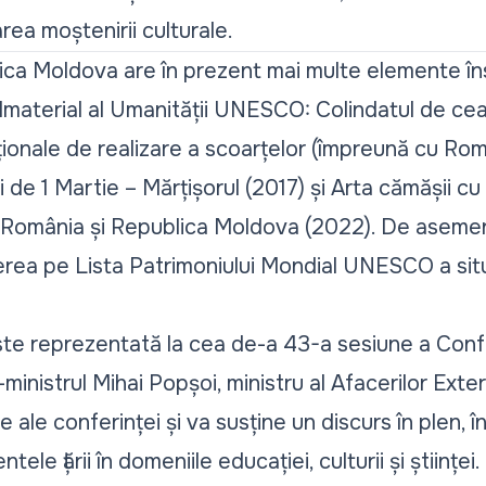
ea moștenirii culturale.
ca Moldova are în prezent mai multe elemente îns
l Imaterial al Umanității UNESCO: Colindatul de c
iționale de realizare a scoarțelor (împreună cu Rom
i de 1 Martie – Mărțișorul (2017) și Arta cămășii cu
în România și Republica Moldova (2022). De asemen
erea pe Lista Patrimoniului Mondial UNESCO a situ
te reprezentată la cea de-a 43-a sesiune a Confe
istrul Mihai Popșoi, ministru al Afacerilor Extern
 ale conferinței și va susține un discurs în plen, î
tele țării în domeniile educației, culturii și științei.