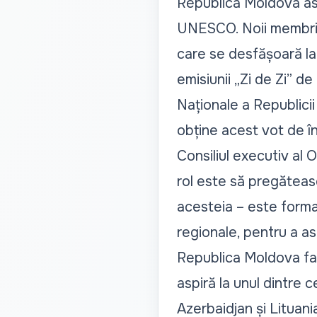
Republica Moldova aspi
UNESCO. Noii membri vo
care se desfășoară la 
emisiunii „
Zi de Zi
” de
Naționale a Republicii
obține acest vot de î
Consiliul executiv al O
rol este să pregăteasc
acesteia – este forma
regionale, pentru a as
Republica Moldova face
aspiră la unul dintre 
Azerbaidjan și Lituan