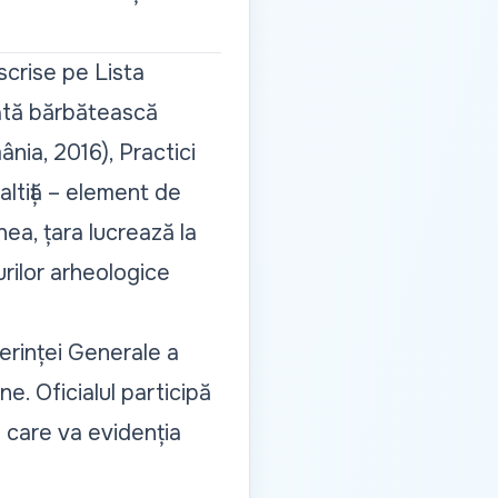
crise pe Lista
eată bărbătească
ânia, 2016), Practici
 altiță – element de
ea, țara lucrează la
rilor arheologice
rinței Generale a
e. Oficialul participă
n care va evidenția