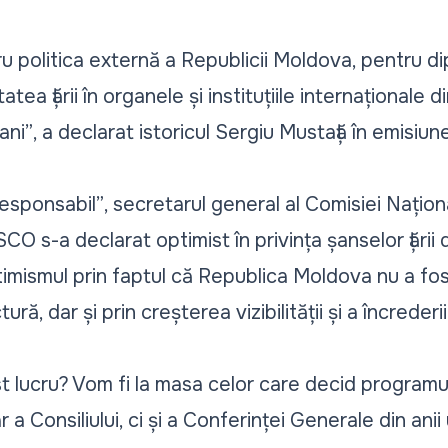
 politica externă a Republicii Moldova, pentru di
tea țării în organele și instituțiile internaționale
ani”
, a declarat istoricul Sergiu Mustață în emisiun
responsabil”
, secretarul general al Comisiei Națion
 s-a declarat optimist în privința șanselor țării 
optimismul prin faptul că Republica Moldova nu a f
ră, dar și prin creșterea vizibilității și a încrederii
 lucru? Vom fi la masa celor care decid programul
 a Consiliului, ci și a Conferinței Generale din ani