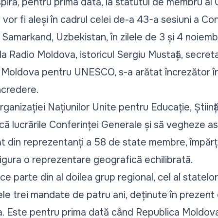
ră, pentru prima dată, la statutul de membru al Co
r fi aleși în cadrul celei de-a 43-a sesiuni a Con
Samarkand, Uzbekistan, în zilele de 3 și 4 noiembri
 la Radio Moldova, istoricul Sergiu Mustață, secret
 Moldova pentru UNESCO, s-a arătat încrezător în 
ncredere.
rganizației Națiunilor Unite pentru Educație, Știință
ă lucrările Conferinței Generale și să vegheze asup
t din reprezentanți a 58 de state membre, împărți
igura o reprezentare geografică echilibrată.
 parte din al doilea grup regional, cel al statelor
cele trei mandate de patru ani, deținute în prezent
ia. Este pentru prima dată când Republica Moldova 