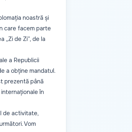
plomația noastră și
 din care facem parte
ea „
Zi de Zi
”, de la
ale a Republicii
de a obține mandatul.
ost prezentă până
 internaționale în
 de activitate,
i următori. Vom