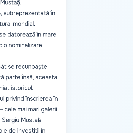
 Mustață.
e, subreprezentată în
tural mondial.
 se datorează în mare
cio nominalizare
ucât se recunoaște
tă parte însă, aceasta
niat istoricul.
 privind înscrierea în
– cele mai mari galerii
. Sergiu Mustață
e de investiții în