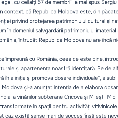
a egal, cu ceilalți 57 de membri”
, a mai spus Sergiu
, în context, că Republica Moldova este, din păcat
ei privind protejarea patrimoniului cultural și na
m în domeniul salvgardării patrimoniului imaterial
România, întrucât Republica Moldova nu are încă ni
ate împreună cu România, ceea ce este bine, într
lturale și apartenența noastră identitară. Pe de al
 în a iniția și promova dosare individuale”
, a subli
 Moldova și-a anunțat intenția de a elabora dosarul
dial a vinăriilor subterane Cricova și Mileștii Mici 
ransformate în spații pentru activități vitivinicole
st caz există șanse mari de succes, însă este nevoi