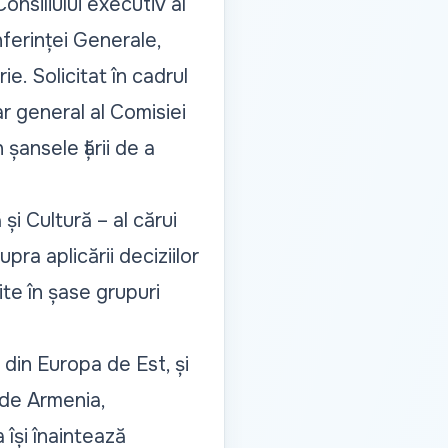
nsiliului executiv al
ferinței Generale,
e. Solicitat în cadrul
ar general al Comisiei
șansele țării de a
 și Cultură – al cărui
ra aplicării deciziilor
te în șase grupuri
 din Europa de Est, și
 de Armenia,
își înaintează