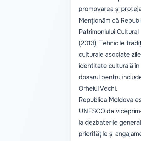
promovarea și protejar
Menționăm că Republi
Patrimoniului Cultura
(2013), Tehnicile trad
culturale asociate zile
identitate culturală 
dosarul pentru includ
Orheiul Vechi.
Republica Moldova es
UNESCO de viceprim-min
la dezbaterile generale
prioritățile și angajamen