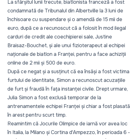
La sfârșitul lunii trecute, biatlonista franceză a fost
condamnată de Tribunalul din Albertville la 3 luni de
închisoare cu suspendare și o amendă de 15 mii de
euro, după ce a recunoscut că a folosit în mod ilegal
carduri de credit ale coechipierei sale, Justine
Braisaz-Bouchet, și ale unui fizioterapeut al echipei
naționale de biatlon a Franței, pentru a face achiziții
online de 2 mii și 500 de euro.
După ce negat și a susținut că ea însăși a fost victima
furtului de identitate, Simon a recunoscut acuzațiile
de furt și fraudă în fața instanței civile. Drept urmare,
Julia Simon a fost exclusă temporar de la
antrenamentele echipei Franței și chiar a fost plasată
în arest pentru scurt timp.
Reamintim că Jocurile Olimpice de iarnă vor avea loc
în Italia, la Milano și Cortina d'Ampezzo, în perioada 6 -