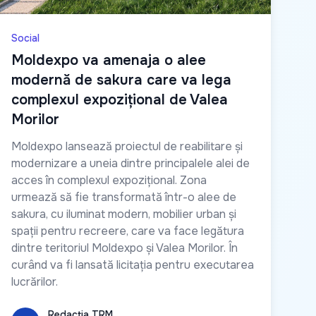
Social
Moldexpo va amenaja o alee
modernă de sakura care va lega
complexul expozițional de Valea
Morilor
Moldexpo lansează proiectul de reabilitare și
modernizare a uneia dintre principalele alei de
acces în complexul expozițional. Zona
urmează să fie transformată într-o alee de
sakura, cu iluminat modern, mobilier urban și
spații pentru recreere, care va face legătura
dintre teritoriul Moldexpo și Valea Morilor. În
curând va fi lansată licitația pentru executarea
lucrărilor.
Redacția TRM
Redacția TRM