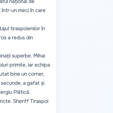
tul național de
 într-un meci în care
jul tiraspolenilor în
ros a redus din
nații superbe. Mihai
uri primite, iar echipa
cutat bine un corner,
i secunde, a gafat și
ergiu Plătică.
ncte. Sheriff Tiraspol