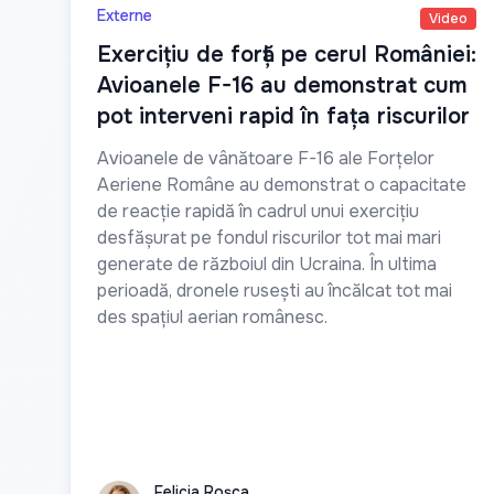
Externe
Video
Exercițiu de forță pe cerul României:
Avioanele F-16 au demonstrat cum
pot interveni rapid în fața riscurilor
Avioanele de vânătoare F-16 ale Forțelor
Aeriene Române au demonstrat o capacitate
de reacție rapidă în cadrul unui exercițiu
desfășurat pe fondul riscurilor tot mai mari
generate de războiul din Ucraina. În ultima
perioadă, dronele rusești au încălcat tot mai
des spațiul aerian românesc.
Felicia Roșca
Felicia Roșca