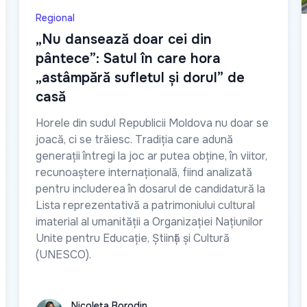
Regional
„Nu dansează doar cei din
pântece”: Satul în care hora
„astâmpără sufletul și dorul” de
casă
Horele din sudul Republicii Moldova nu doar se
joacă, ci se trăiesc. Tradiția care adună
generații întregi la joc ar putea obține, în viitor,
recunoaștere internațională, fiind analizată
pentru includerea în dosarul de candidatură la
Lista reprezentativă a patrimoniului cultural
imaterial al umanității a Organizației Națiunilor
Unite pentru Educație, Știință și Cultură
(UNESCO).
Nicoleta Borodin
Nicoleta Borodin