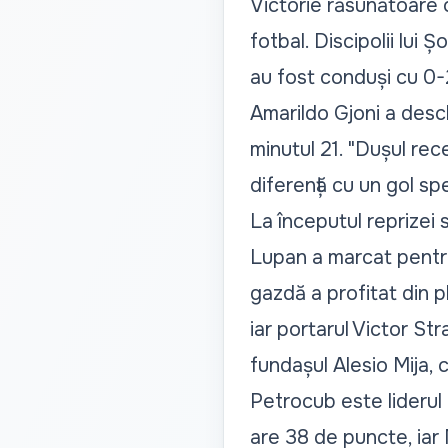
Victorie răsunătoare 
fotbal. Discipolii lui
au fost conduși cu 0-
Amarildo Gjoni a deschi
minutul 21. "Dușul rec
diferență cu un gol sp
La începutul reprizei
Lupan a marcat pentru 
gazdă a profitat din p
iar portarul Victor Str
fundașul Alesio Mija, 
Petrocub este liderul 
are 38 de puncte, iar 