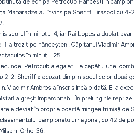
obținută de echipa Petrocub Hâncești în campiona
 Șota Maharadze au învins pe Sheriff Tiraspol cu 4-2
2.
s scorul în minutul 4, iar Rai Lopes a dublat avanta
e" i-a trezit pe hânceșteni. Căpitanul Vladimir Amb
ectaculos în minutul 25.
 secunde, Petrocub a egalat. La capătul unei combi
2-2. Sheriff a acuzat din plin șocul celor două gol
lin. Vladimir Ambros a înscris încă o dată. El a exe
aistari a greșit impardonabil. În prelungirile reprize
care a deviat în propria poartă mingea trimisă de S
clasamentului campionatului național, cu 42 de pu
Milsami Orhei 36.