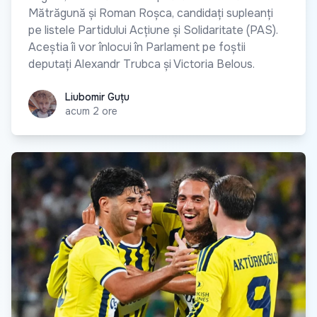
Mătrăgună și Roman Roșca, candidați supleanți
pe listele Partidului Acțiune și Solidaritate (PAS).
Aceștia îi vor înlocui în Parlament pe foștii
deputați Alexandr Trubca și Victoria Belous.
Liubomir Guțu
Liubomir Guțu
acum 2 ore