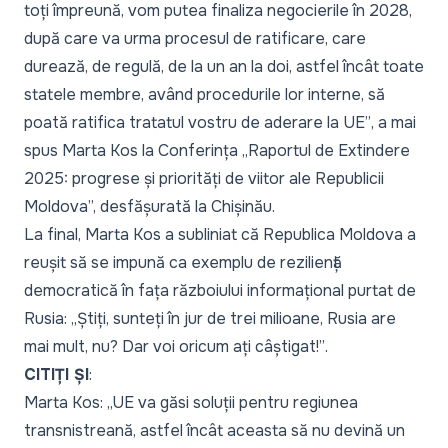
toți împreună, vom putea finaliza negocierile în 2028,
după care va urma procesul de ratificare, care
durează, de regulă, de la un an la doi, astfel încât toate
statele membre, având procedurile lor interne, să
poată ratifica tratatul vostru de aderare la UE”
, a mai
spus Marta Kos la Conferința „Raportul de Extindere
2025: progrese și priorități de viitor ale Republicii
Moldova”, desfășurată la Chișinău.
La final, Marta Kos a subliniat că Republica Moldova a
reușit să se impună ca exemplu de reziliență
democratică în fața războiului informațional purtat de
Rusia:
„Știți, sunteți în jur de trei milioane, Rusia are
mai mult, nu? Dar voi oricum ați câștigat!”
.
CITIȚI ȘI
:
Marta Kos: „UE va găsi soluții pentru regiunea
transnistreană, astfel încât aceasta să nu devină un