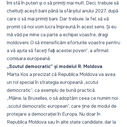
îmi stă în puteri și o să primiți mai mult. Deci, trebuie să
cheltuiți acești bani până la sfârșitul anului 2027, după
care o să mai primiți bani. Dar trebuie, la fel, să vă
promit că noi vom lucra împreună în acest sens. Și eu
mă văd pe mine ca parte a echipei voastre, dragi
moldoveni. O să intensificăm eforturile voastre pentru
a vă ajuta să faceți față acestei poveri”
, a afirmat
comisara europeană.
„Scutul democratic” și modelul R. Moldova
Marta Kos a precizat că Republica Moldova va avea
un rol special în strategia europeană
„scutul
democratic”
, ca exemplu de bună practică.
„Mâine, la Bruxelles, o să adoptăm ceea ce numim noi
„scutul democratic european”, care ține de modul de
protejare a democrației în Europa. Nu doar în
Republica Moldova sau în alte state candidate, dar la