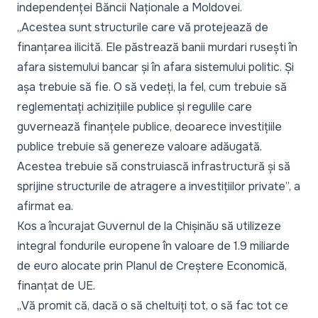
independenței Băncii Naționale a Moldovei.
„Acestea sunt structurile care vă protejează de
finanțarea ilicită. Ele păstrează banii murdari rusești în
afara sistemului bancar și în afara sistemului politic. Și
așa trebuie să fie. O să vedeți, la fel, cum trebuie să
reglementați achizițiile publice și regulile care
guvernează finanțele publice, deoarece investițiile
publice trebuie să genereze valoare adăugată.
Acestea trebuie să construiască infrastructură și să
sprijine structurile de atragere a investițiilor private
”, a
afirmat ea.
Kos a încurajat Guvernul de la Chișinău să utilizeze
integral fondurile europene în valoare de 1.9 miliarde
de euro alocate prin Planul de Creștere Economică,
finanțat de UE.
„
Vă promit că, dacă o să cheltuiți tot, o să fac tot ce