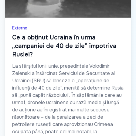
Externe
Ce a obținut Ucraina în urma
„campaniei de 40 de zile” împotriva
Rusiei?
La sfârșitul lunii iunie, președintele Volodimir
Zelenski a însărcinat Serviciul de Securitate al
Ucrainei (SBU) să lanseze o „operațiune de
influență de 40 de zile”, menită să determine Rusia
să „pună capăt războiului”. În săptămânile care au
urmat, dronele ucrainene cu rază medie și lungă
de acțiune au înregistrat mai multe succese
răsunătoare – de la paralizarea a zeci de
petroliere rusești care aprovizionau Crimeea
ocupată până, poate cel mai notabil, la