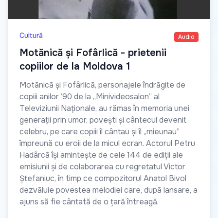
Cultură
Audio
Motănică și Fofârlică - prietenii
copiilor de la Moldova 1
Motănică și Fofârlică, personajele îndrăgite de
copiii anilor ’90 de la „Minivideosalon” al
Televiziunii Naționale, au rămas în memoria unei
generații prin umor, povești și cântecul devenit
celebru, pe care copiii îl cântau și îl „mieunau”
împreună cu eroii de la micul ecran. Actorul Petru
Hadârcă își amintește de cele 144 de ediții ale
emisiunii și de colaborarea cu regretatul Victor
Ștefaniuc, în timp ce compozitorul Anatol Bivol
dezvăluie povestea melodiei care, după lansare, a
ajuns să fie cântată de o țară întreagă.