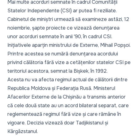
Mai multe acorduri semnate în cadrul Comunității
Statelor Independente (CSI) ar putea fi reziliate.
Cabinetul de miniștri urmează să examineze astăzi, 12
noiembrie, șapte proiecte ce vizează denunțarea
unor acorduri semnate în anii '90, în cadrul CSI.
Inițiativele aparțin ministrului de Externe, Mihail Popșoi.
Printre acestea se numără denunțarea acordului
privind călătoria fără vize a cetățenilor statelor CSI pe
teritoriul acestora, semnat la Bișkek, în 1992.
Acesta nu va afecta regimul actual de călătorii dintre
Republica Moldova și Federația Rusă. Ministerul
Afacerilor Externe de la Chișinău
a transmis
anterior
că cele două state au un acord bilateral separat, care
reglementează regimul fără vize și care rămâne în
vigoare. Decizia vizează doar Tadjikistanul și
Kârgâzstanul.