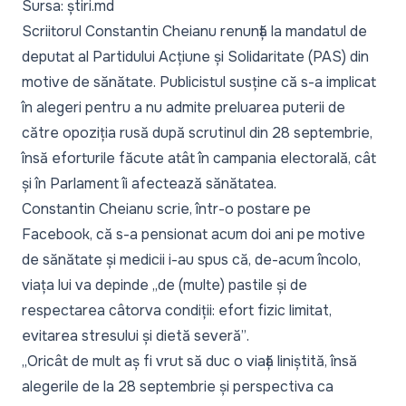
Sursa: știri.md
Scriitorul Constantin Cheianu renunță la mandatul de
deputat al Partidului Acțiune și Solidaritate (PAS) din
motive de sănătate. Publicistul susține că s-a implicat
în alegeri pentru a nu admite preluarea puterii de
către opoziția rusă după scrutinul din 28 septembrie,
însă eforturile făcute atât în campania electorală, cât
și în Parlament îi afectează sănătatea.
Constantin Cheianu scrie, într-o postare pe
Facebook, că s-a pensionat acum doi ani pe motive
de sănătate și medicii i-au spus că, de-acum încolo,
viața lui va depinde „
de (multe) pastile și de
respectarea câtorva condiții: efort fizic limitat,
evitarea stresului și dietă severă”
.
„
Oricât de mult aș fi vrut să duc o viață liniștită, însă
alegerile de la 28 septembrie și perspectiva ca