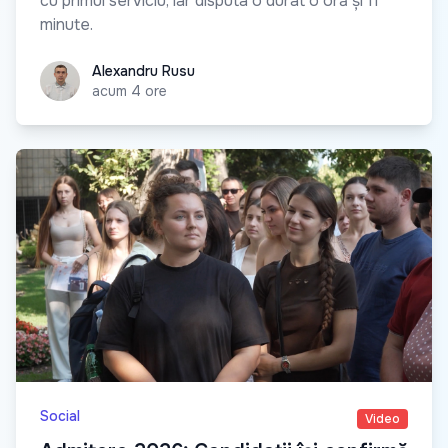
cu primul serviciu, iar disputa o durat o oră și 11
minute.
Alexandru Rusu
Alexandru Rusu
acum 4 ore
Social
Video