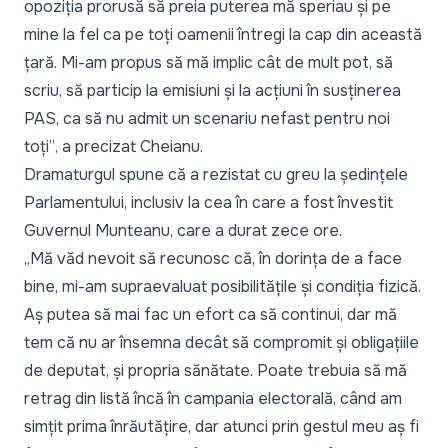
opoziția prorusă să preia puterea mă speriau și pe
mine la fel ca pe toți oamenii întregi la cap din această
țară. Mi-am propus să mă implic cât de mult pot, să
scriu, să particip la emisiuni și la acțiuni în susținerea
PAS, ca să nu admit un scenariu nefast pentru noi
toți”
, a precizat Cheianu.
Dramaturgul spune că a rezistat cu greu la ședințele
Parlamentului, inclusiv la cea în care a fost învestit
Guvernul Munteanu, care a durat zece ore.
„
Mă văd nevoit să recunosc că, în dorința de a face
bine, mi-am supraevaluat posibilitățile și condiția fizică.
Aș putea să mai fac un efort ca să continui, dar mă
tem că nu ar însemna decât să compromit și obligațiile
de deputat, și propria sănătate. Poate trebuia să mă
retrag din listă încă în campania electorală, când am
simțit prima înrăutățire, dar atunci prin gestul meu aș fi