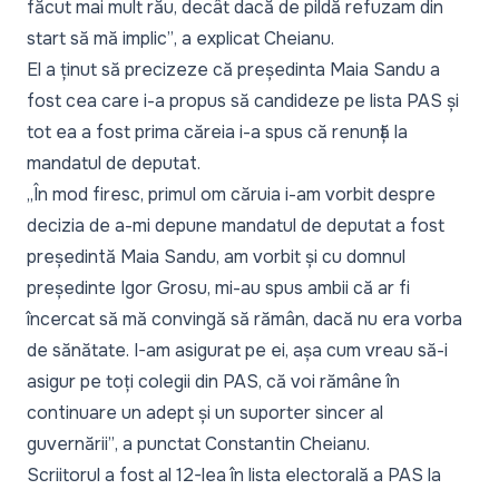
făcut mai mult rău, decât dacă de pildă refuzam din
start să mă implic”
, a explicat Cheianu.
El a ținut să precizeze că președinta Maia Sandu a
fost cea care i-a propus să candideze pe lista PAS și
tot ea a fost prima căreia i-a spus că renunță la
mandatul de deputat.
„
În mod firesc, primul om căruia i-am vorbit despre
decizia de a-mi depune mandatul de deputat a fost
președintă Maia Sandu, am vorbit și cu domnul
președinte Igor Grosu, mi-au spus ambii că ar fi
încercat să mă convingă să rămân, dacă nu era vorba
de sănătate. I-am asigurat pe ei, așa cum vreau să-i
asigur pe toți colegii din PAS, că voi rămâne în
continuare un adept și un suporter sincer al
guvernării”
, a punctat Constantin Cheianu.
Scriitorul a fost al 12-lea în lista electorală a PAS la